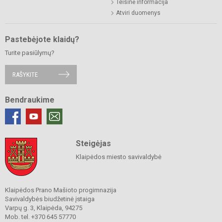
Teisinė informacija
Atviri duomenys
Pastebėjote klaidų?
Turite pasiūlymų?
RAŠYKITE
Bendraukime
Steigėjas
Klaipėdos miesto savivaldybė
Klaipėdos Prano Mašioto progimnazija
Savivaldybės biudžetinė įstaiga
Varpų g. 3, Klaipėda, 94275
Mob. tel. +370 645 57770