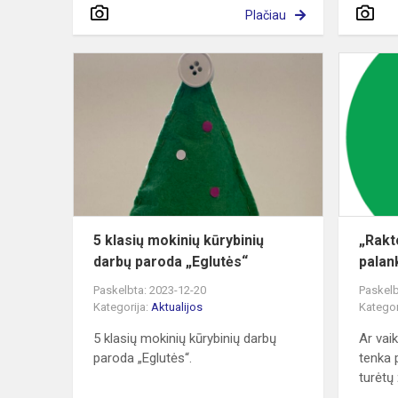
Plačiau
5
klasių
mokinių
kūrybinių
darbų
paroda
„Eglutės“
5 klasių mokinių kūrybinių
„Rakt
darbų paroda „Eglutės“
palan
Paskelbta: 2023-12-20
Paskelb
Kategorija:
Aktualijos
Kategor
5 klasių mokinių kūrybinių darbų
Ar vai
paroda „Eglutės“.
tenka 
turėtų ž