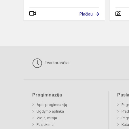
Plačiau
Tvarkaraščiai
Progimnazija
Pasl
Apie progimnaziją
Pagr
Ugdymo aplinka
Prad
Vizija, misija
Pagr
Pasiekimai
Kata