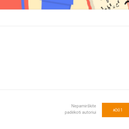
Nepamirškite
1
AČIŪ
padėkoti autoriui