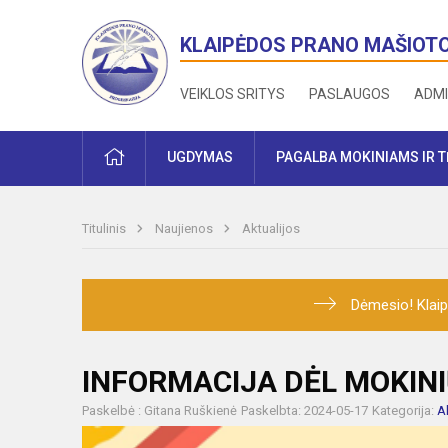
KLAIPĖDOS PRANO MAŠIOT
VEIKLOS SRITYS
PASLAUGOS
ADMI
PRADŽIA
UGDYMAS
PAGALBA MOKINIAMS IR 
Titulinis
Naujienos
Aktualijos
Dėmesio! Klaip
INFORMACIJA DĖL MOKINI
Paskelbė : Gitana Ruškienė
Paskelbta: 2024-05-17
Kategorija:
A