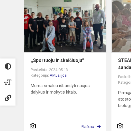
,,Sportuoju
ir
skaičiuoju"
,,Sportuoju ir skaičiuoju"
STEAM
sanda
Paskelbta: 2024-05-13
Kategorija:
Aktualijos
Paskelb
Kategor
Mums smalsu išbandyti naujus
dalykus ir mokytis kitaip.
Pirmąj
atostog
biologi
Plačiau