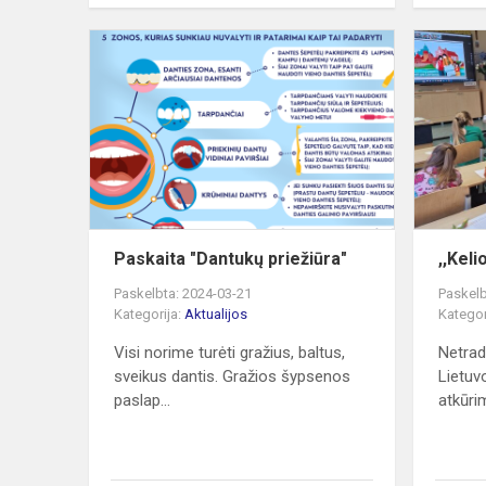
Paskaita
"Dantukų
priežiūra"
Paskaita "Dantukų priežiūra"
,,Keli
Paskelbta: 2024-03-21
Paskelb
Kategorija:
Aktualijos
Kategor
Visi norime turėti gražius, baltus,
Netrad
sveikus dantis. Gražios šypsenos
Lietuv
paslap...
atkūri