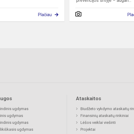
prevencijos srityje – augan...
Plačiau
Pla
augos
Ataskaitos
indinis ugdymas
Biudžeto vykdymo ataskaitų rin
inis ugdymas
Finansinių ataskaitų rinkiniai
indinis ugdymas
Lėšos veiklai viešinti
likiškasis ugdymas
Projektai