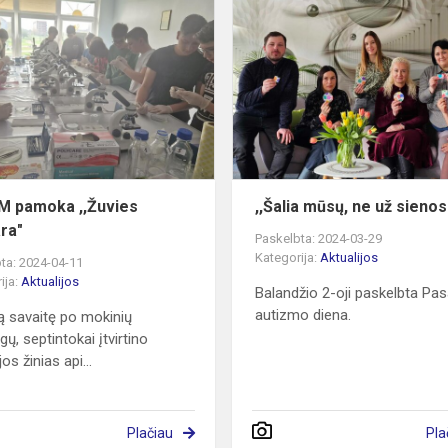
STEAM
pamoka
,,Žuvies
sandara"
 pamoka ,,Žuvies
,,Šalia mūsų, ne už sienos
ra"
Paskelbta: 2024-03-29
Kategorija:
Aktualijos
ta: 2024-04-11
ija:
Aktualijos
Balandžio 2-oji paskelbta Pas
autizmo diena.
ą savaitę po mokinių
ų, septintokai įtvirtino
jos žinias api...
Plačiau
Pla