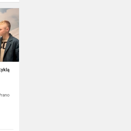
Aštuntokų
video
apie
mokyklą
kyklą
Prano