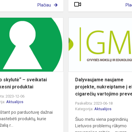
Plačiau
Pla
„Rakto
skylutė“
–
sveikatai
palankesni
produktai
o skylutė“ – sveikatai
Dalyvaujame naujame
kesni produktai
projekte, nukreiptame į el
cigarečių vartojimo preve
ta: 2023-12-06
ija:
Aktualijos
Paskelbta: 2023-06-18
Kategorija:
Aktualijos
kštant po parduotuvę dažnai
pastebėti produktų, kurie
Šiuo metu viena pagrindinių
alią r...
Lietuvos problemų rūkymo