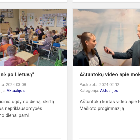
,,Kelionė
po
Lietuvą"
onė po Lietuvą"
Aštuntokų video apie mo
ta: 2024-03-08
Paskelbta: 2024-02-12
ija:
Aktualijos
Kategorija:
Aktualijos
icinio ugdymo dieną, skirtą
Aštuntokų kurtas video apie 
os nepriklausomybės
Mašioto progimnaziją.
mo dienai pami...