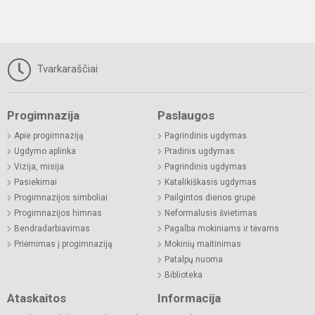
Tvarkaraščiai
Progimnazija
Paslaugos
Apie progimnaziją
Pagrindinis ugdymas
Ugdymo aplinka
Pradinis ugdymas
Vizija, misija
Pagrindinis ugdymas
Pasiekimai
Katalikiškasis ugdymas
Progimnazijos simboliai
Pailgintos dienos grupė
Progimnazijos himnas
Neformalusis švietimas
Bendradarbiavimas
Pagalba mokiniams ir tėvams
Priėmimas į progimnaziją
Mokinių maitinimas
Patalpų nuoma
Biblioteka
Ataskaitos
Informacija