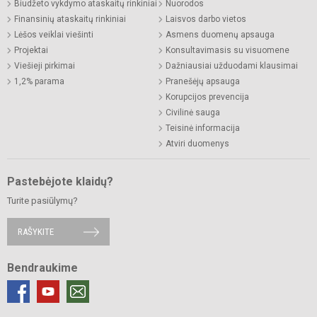
Biudžeto vykdymo ataskaitų rinkiniai
Nuorodos
Finansinių ataskaitų rinkiniai
Laisvos darbo vietos
Lėšos veiklai viešinti
Asmens duomenų apsauga
Projektai
Konsultavimasis su visuomene
Viešieji pirkimai
Dažniausiai užduodami klausimai
1,2% parama
Pranešėjų apsauga
Korupcijos prevencija
Civilinė sauga
Teisinė informacija
Atviri duomenys
Pastebėjote klaidų?
Turite pasiūlymų?
RAŠYKITE
Bendraukime