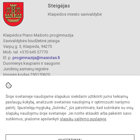
Steigėjas
Klaipėdos miesto savivaldybė
Klaipėdos Prano Mašioto progimnazija
Savivaldybės biudžetinė įstaiga
Varpų g. 3, Klaipėda, 94275
Mob. tel. +370 645 57770
El. p.
progimnazija@masiotas.lt
Duomenys kaupiami ir saugomi
Juridinių asmenų registre
Įmonės kodas 295170620
Šioje svetainėje naudojame slapukus siekdami užtikrinti jums teikiamų
© 2022. Klaipėdos Prano Mašioto progimnazija. Visos teisės saugomos.
Kopijuoti turinį be raštiško įstaigos administracijos sutikimo griežtai draudžiama.
paslaugų kokybę, analizuoti svetainės naudojimą ir optimizuoti naršymo
patirtį. Spustelėję mygtuką „Sutinku“, jūs patvirtinate, kad sutinkate su visų
Prieinamumo paraiška
Slapukų valdymas
slapukų naudojimu šioje svetainėje. Jei norite atšaukti arba pakeisti savo
sutikimus, prašome apsilankyti
slapukų valdymo puslapyje
.
Sumanus būdas atnaujinti
mokyklos interneto
svetainę