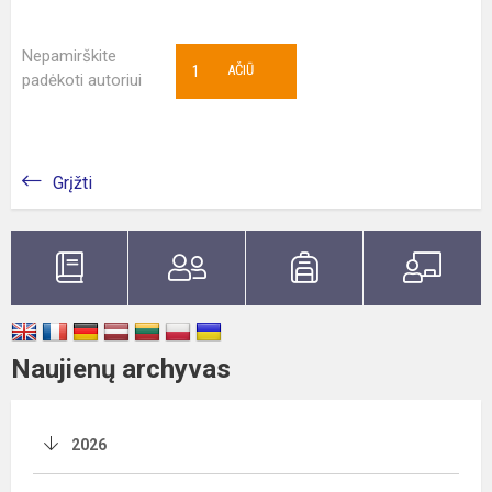
Nepamirškite
1
AČIŪ
padėkoti autoriui
Grįžti
Naujienų archyvas
2026