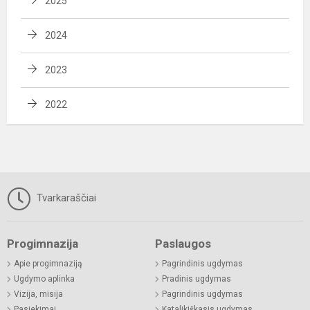
2025
2024
2023
2022
Tvarkaraščiai
Progimnazija
Paslaugos
Apie progimnaziją
Pagrindinis ugdymas
Ugdymo aplinka
Pradinis ugdymas
Vizija, misija
Pagrindinis ugdymas
Pasiekimai
Katalikiškasis ugdymas