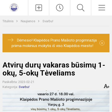
Paieška
Men
Titulinis
Naujienos
Svarbu!
Dėmesio! Klaipėdos Prano Mašioto progimnazija
×
priima mokinius mokytis iš viso Klaipėdos miesto!
Atvirų durų vakaras būsimų 1-
okų, 5-okų Tėveliams
Paskelbta: 2023-02-21
Kategorija:
Svarbu!