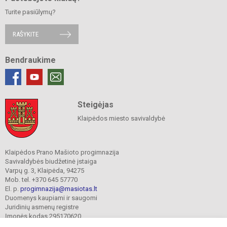
Turite pasiūlymų?
RAŠYKITE
Bendraukime
Steigėjas
Klaipėdos miesto savivaldybė
Klaipėdos Prano Mašioto progimnazija
Savivaldybės biudžetinė įstaiga
Varpų g. 3, Klaipėda, 94275
Mob. tel. +370 645 57770
El. p.
progimnazija@masiotas.lt
Duomenys kaupiami ir saugomi
Juridinių asmenų registre
Įmonės kodas 295170620