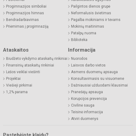
Progimnazijos simboliai
Pailgintos dienos grupė
Progimnazijos himnas
Neformalusis švietimas
Bendradarbiavimas
Pagalba mokiniams ir tėvams
Priėmimas į progimnaziją
Mokinių maitinimas
Patalpų nuoma
Biblioteka
Ataskaitos
Informacija
Biudžeto vykdymo ataskaitų rinkiniai
Nuorodos
Finansinių ataskaitų rinkiniai
Laisvos darbo vietos
Lėšos veiklai viešinti
Asmens duomenų apsauga
Projektai
Konsultavimasis su visuomene
Viešieji pirkimai
Dažniausiai užduodami klausimai
1,2% parama
Pranešėjų apsauga
Korupcijos prevencija
Civilinė sauga
Teisinė informacija
Atviri duomenys
Pastebėjote klaidų?