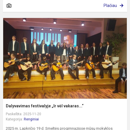
Plačiau
D
f
„I
v
v
Dalyvavimas festivalyje „Ir vėl vakaras...“
Paskelbta: 2025-11-20
Kategorija:
Renginiai
2025 m. Lapkričio 19 d. Smeltės progimnazijoje mūsų mokyklos