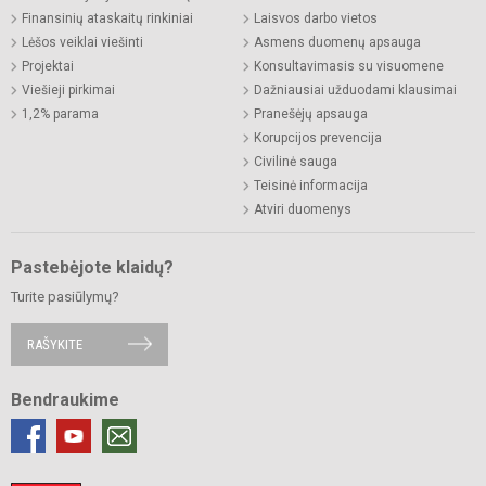
Finansinių ataskaitų rinkiniai
Laisvos darbo vietos
Lėšos veiklai viešinti
Asmens duomenų apsauga
Projektai
Konsultavimasis su visuomene
Viešieji pirkimai
Dažniausiai užduodami klausimai
1,2% parama
Pranešėjų apsauga
Korupcijos prevencija
Civilinė sauga
Teisinė informacija
Atviri duomenys
Pastebėjote klaidų?
Turite pasiūlymų?
RAŠYKITE
Bendraukime