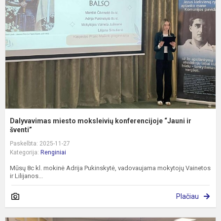
k
“
ir
š
Dalyvavimas miesto moksleivių konferencijoje “Jauni ir
šventi”
Paskelbta: 2025-11-27
Kategorija:
Renginiai
Mūsų 8c kl. mokinė Adrija Pukinskytė, vadovaujama mokytojų Vainetos
ir Lilijanos...
Plačiau