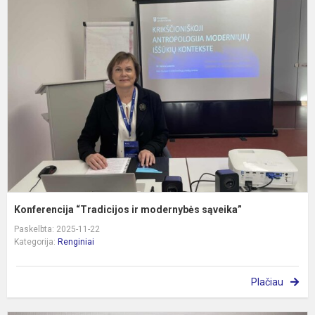
K
“
ir
m
s
Konferencija “Tradicijos ir modernybės sąveika”
Paskelbta: 2025-11-22
Kategorija:
Renginiai
Plačiau