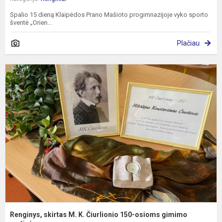
Spalio 15 dieną Klaipėdos Prano Mašioto progimnazijoje vyko sporto
šventė „Orien...
Plačiau
R
s
M
K
Č
1
o
g
m
Renginys, skirtas M. K. Čiurlionio 150-osioms gimimo