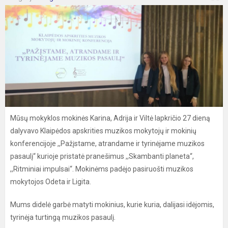
Mūsų mokyklos mokinės Karina, Adrija ir Viltė lapkričio 27 dieną
dalyvavo Klaipėdos apskrities muzikos mokytojų ir mokinių
konferencijoje ,,Pažįstame, atrandame ir tyrinėjame muzikos
pasaulį“ kurioje pristatė pranešimus ,,Skambanti planeta“,
,,Ritminiai impulsai“. Mokinėms padėjo pasiruošti muzikos
mokytojos Odeta ir Ligita.
Mums didelė garbė matyti mokinius, kurie kuria, dalijasi idėjomis,
tyrinėja turtingą muzikos pasaulį.