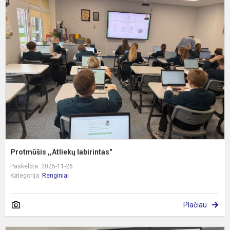
P
,
l
Protmūšis ,,Atliekų labirintas"
Paskelbta: 2025-11-26
Kategorija:
Renginiai
Plačiau