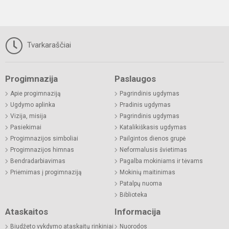
Tvarkaraščiai
Progimnazija
Paslaugos
Apie progimnaziją
Pagrindinis ugdymas
Ugdymo aplinka
Pradinis ugdymas
Vizija, misija
Pagrindinis ugdymas
Pasiekimai
Katalikiškasis ugdymas
Progimnazijos simboliai
Pailgintos dienos grupė
Progimnazijos himnas
Neformalusis švietimas
Bendradarbiavimas
Pagalba mokiniams ir tėvams
Priėmimas į progimnaziją
Mokinių maitinimas
Patalpų nuoma
Biblioteka
Ataskaitos
Informacija
Biudžeto vykdymo ataskaitų rinkiniai
Nuorodos