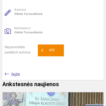
Autorius:
Odeta Turauskienė
Nuotraukos:
Odeta Turauskienė
Nepamirškite
0
AČIŪ
padėkoti autoriui
Grįžti
Ankstesnės naujienos
D
m
m