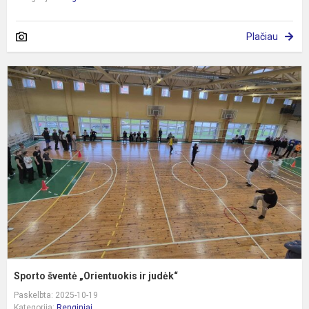
Plačiau
S
š
„
ir
j
Sporto šventė „Orientuokis ir judėk“
Paskelbta: 2025-10-19
Kategorija:
Renginiai