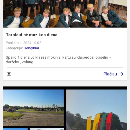
Tarptautinė muzikos diena
Paskelbta: 2024-10-02
Kategorija:
Renginiai
Spalio 1 dieną 5c klasės mokiniai kartu su Klaipėdos lopšelio –
darželio „Volung...
Plačiau
S
b
"
v