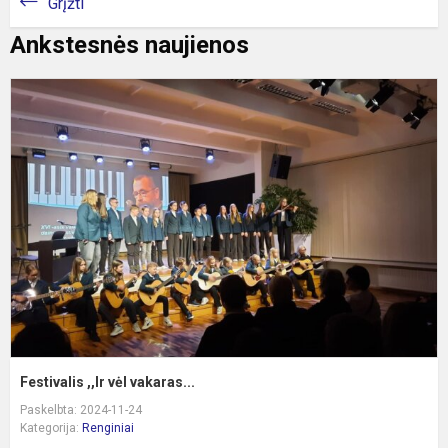
Grįžti
Ankstesnės naujienos
F
,,
v
v
Festivalis ,,Ir vėl vakaras...
Paskelbta: 2024-11-24
Kategorija:
Renginiai