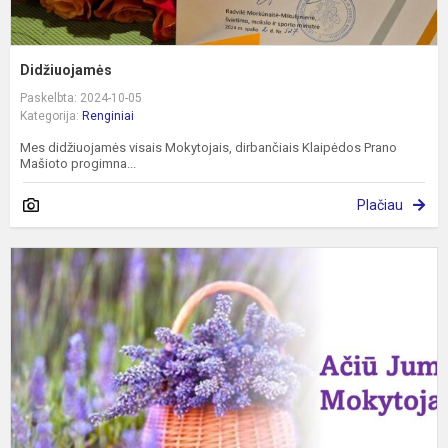
Didžiuojamės
Paskelbta: 2024-10-05
Kategorija:
Renginiai
Mes didžiuojamės visais Mokytojais, dirbančiais Klaipėdos Prano
Mašioto progimna...
Plačiau
M
d
a