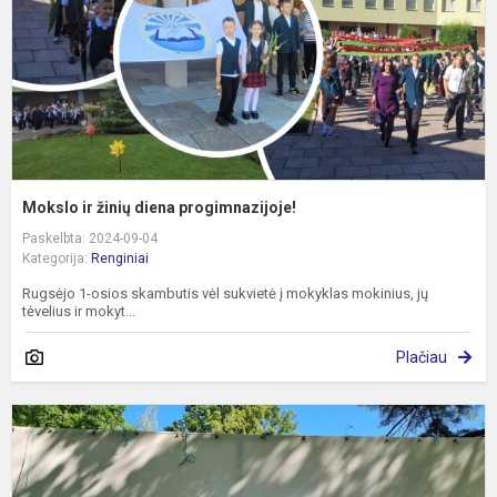
Mokslo ir žinių diena progimnazijoje!
Paskelbta: 2024-09-04
Kategorija:
Renginiai
Rugsėjo 1-osios skambutis vėl sukvietė į mokyklas mokinius, jų
tėvelius ir mokyt...
Plačiau
N
p
Ta