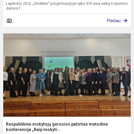
Lapkričio 20 d. „Smeltės“ progimnazijoje vyko XVI-asis vaikų ir jaunimo
dainos f...
Plačiau
R
m
g
p
m
k
Respublikinė mokytojų gerosios patirties metodinė
konferencija „Kaip mokyti...