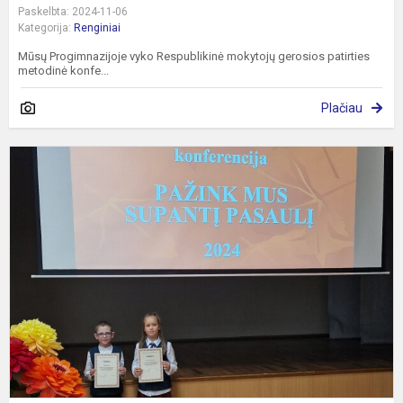
Paskelbta: 2024-11-06
Kategorija:
Renginiai
Mūsų Progimnazijoje vyko Respublikinė mokytojų gerosios patirties
metodinė konfe...
Plačiau
K
m
ir
r
m
g
k