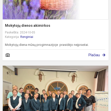
Mokytojų dienos akimirkos
Paskelbta: 2024-10-05
Kategorija:
Renginiai
Mokytojų diena mūsų progimnazijoje prasidėjo neįprastai.
Plačiau
T
m
d