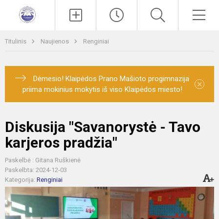
Paieška
Men
Titulinis
Naujienos
Renginiai
Dėmesio! Klaipėdos Prano Mašioto progimnazija
×
priima mokinius mokytis iš viso Klaipėdos miesto!
Diskusija "Savanorystė - Tavo
karjeros pradžia"
Paskelbė : Gitana Ruškienė
Paskelbta: 2024-12-03
Kategorija:
Renginiai