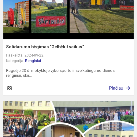
Solidarumo bėgimas "Gelbėkit vaikus"
Paskelbta: 2024-09-22
Kategorija:
Renginiai
Rugsėjo 20 d. mokykloje vyko sporto ir sveikatingumo dienos
renginiai, skir...
Plačiau
M
ir
ž
d
p