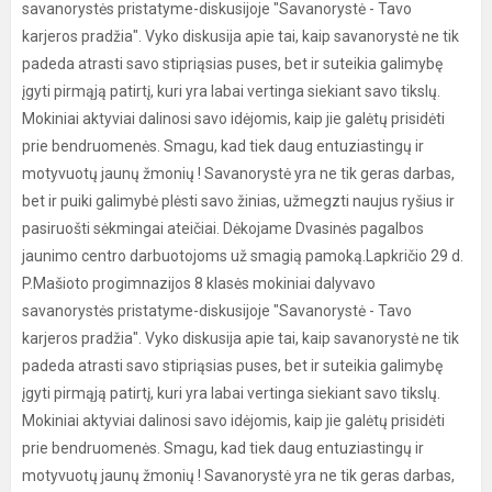
savanorystės pristatyme-diskusijoje "Savanorystė - Tavo
karjeros pradžia". Vyko diskusija apie tai, kaip savanorystė ne tik
padeda atrasti savo stipriąsias puses, bet ir suteikia galimybę
įgyti pirmąją patirtį, kuri yra labai vertinga siekiant savo tikslų.
Mokiniai aktyviai dalinosi savo idėjomis, kaip jie galėtų prisidėti
prie bendruomenės. Smagu, kad tiek daug entuziastingų ir
motyvuotų jaunų žmonių ! Savanorystė yra ne tik geras darbas,
bet ir puiki galimybė plėsti savo žinias, užmegzti naujus ryšius ir
pasiruošti sėkmingai ateičiai. Dėkojame Dvasinės pagalbos
jaunimo centro darbuotojoms už smagią pamoką.Lapkričio 29 d.
P.Mašioto progimnazijos 8 klasės mokiniai dalyvavo
savanorystės pristatyme-diskusijoje "Savanorystė - Tavo
karjeros pradžia". Vyko diskusija apie tai, kaip savanorystė ne tik
padeda atrasti savo stipriąsias puses, bet ir suteikia galimybę
įgyti pirmąją patirtį, kuri yra labai vertinga siekiant savo tikslų.
Mokiniai aktyviai dalinosi savo idėjomis, kaip jie galėtų prisidėti
prie bendruomenės. Smagu, kad tiek daug entuziastingų ir
motyvuotų jaunų žmonių ! Savanorystė yra ne tik geras darbas,