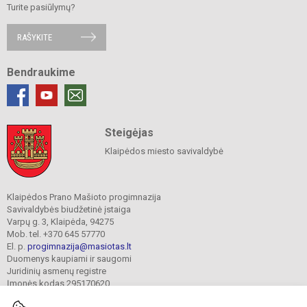
Turite pasiūlymų?
RAŠYKITE
Bendraukime
Steigėjas
Klaipėdos miesto savivaldybė
Klaipėdos Prano Mašioto progimnazija
Savivaldybės biudžetinė įstaiga
Varpų g. 3, Klaipėda, 94275
Mob. tel. +370 645 57770
El. p.
progimnazija@masiotas.lt
Duomenys kaupiami ir saugomi
Juridinių asmenų registre
Įmonės kodas 295170620