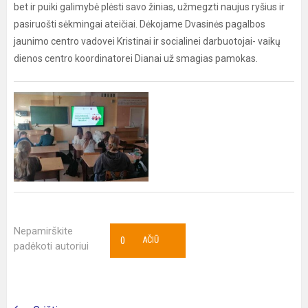
bet ir puiki galimybė plėsti savo žinias, užmegzti naujus ryšius ir
pasiruošti sėkmingai ateičiai. Dėkojame Dvasinės pagalbos
jaunimo centro vadovei Kristinai ir socialinei darbuotojai- vaikų
dienos centro koordinatorei Dianai už smagias pamokas.
Nepamirškite
0
AČIŪ
padėkoti autoriui