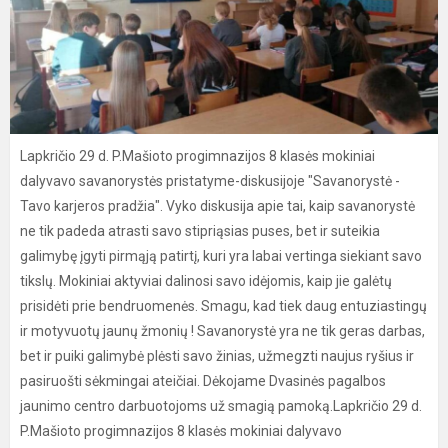
Lapkričio 29 d. P.Mašioto progimnazijos 8 klasės mokiniai
dalyvavo savanorystės pristatyme-diskusijoje "Savanorystė -
Tavo karjeros pradžia". Vyko diskusija apie tai, kaip savanorystė
ne tik padeda atrasti savo stipriąsias puses, bet ir suteikia
galimybę įgyti pirmąją patirtį, kuri yra labai vertinga siekiant savo
tikslų. Mokiniai aktyviai dalinosi savo idėjomis, kaip jie galėtų
prisidėti prie bendruomenės. Smagu, kad tiek daug entuziastingų
ir motyvuotų jaunų žmonių ! Savanorystė yra ne tik geras darbas,
bet ir puiki galimybė plėsti savo žinias, užmegzti naujus ryšius ir
pasiruošti sėkmingai ateičiai. Dėkojame Dvasinės pagalbos
jaunimo centro darbuotojoms už smagią pamoką.Lapkričio 29 d.
P.Mašioto progimnazijos 8 klasės mokiniai dalyvavo