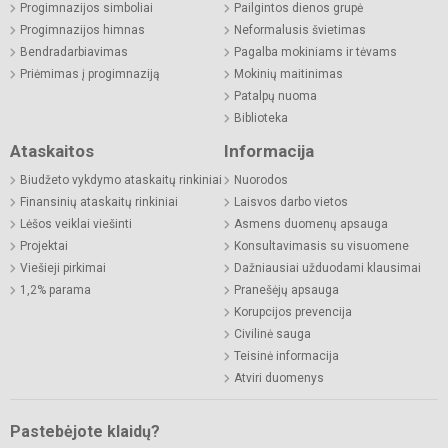
Progimnazijos simboliai
Pailgintos dienos grupė
Progimnazijos himnas
Neformalusis švietimas
Bendradarbiavimas
Pagalba mokiniams ir tėvams
Priėmimas į progimnaziją
Mokinių maitinimas
Patalpų nuoma
Biblioteka
Ataskaitos
Informacija
Biudžeto vykdymo ataskaitų rinkiniai
Nuorodos
Finansinių ataskaitų rinkiniai
Laisvos darbo vietos
Lėšos veiklai viešinti
Asmens duomenų apsauga
Projektai
Konsultavimasis su visuomene
Viešieji pirkimai
Dažniausiai užduodami klausimai
1,2% parama
Pranešėjų apsauga
Korupcijos prevencija
Civilinė sauga
Teisinė informacija
Atviri duomenys
Pastebėjote klaidų?