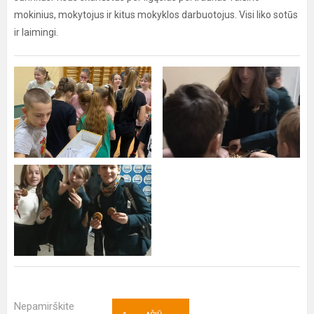
mokinius, mokytojus ir kitus mokyklos darbuotojus. Visi liko sotūs
ir laimingi.
Nepamirškite