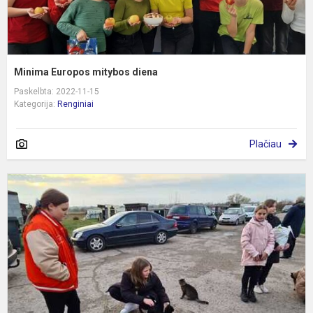
Minima Europos mitybos diena
Paskelbta: 2022-11-15
Kategorija:
Renginiai
Plačiau
G
a
"
b
g