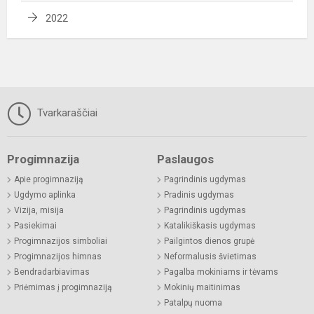
2022
Tvarkaraščiai
Progimnazija
Paslaugos
Apie progimnaziją
Pagrindinis ugdymas
Ugdymo aplinka
Pradinis ugdymas
Vizija, misija
Pagrindinis ugdymas
Pasiekimai
Katalikiškasis ugdymas
Progimnazijos simboliai
Pailgintos dienos grupė
Progimnazijos himnas
Neformalusis švietimas
Bendradarbiavimas
Pagalba mokiniams ir tėvams
Priėmimas į progimnaziją
Mokinių maitinimas
Patalpų nuoma