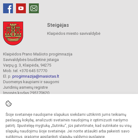
Steigėjas
Klaipėdos miesto savivaldybė
Klaipėdos Prano Mašioto progimnazija
Savivaldybės biudžetinė įstaiga
Varpų g. 3, Klaipėda, 94275
Mob. tel. +370 645 57770
El. p.
progimnazija@masiotas.lt
Duomenys kaupiami ir saugomi
Juridinių asmenų registre
Įmonės kodas 295170620
Šioje svetainėje naudojame slapukus siekdami užtikrinti jums teikiamų
© 2022. Klaipėdos Prano Mašioto progimnazija. Visos teisės saugomos.
Kopijuoti turinį be raštiško įstaigos administracijos sutikimo griežtai draudžiama.
paslaugų kokybę, analizuoti svetainės naudojimą ir optimizuoti naršymo
patirtį. Spustelėję mygtuką „Sutinku“, jūs patvirtinate, kad sutinkate su visų
Prieinamumo paraiška
Slapukų valdymas
slapukų naudojimu šioje svetainėje. Jei norite atšaukti arba pakeisti savo
sutikimus, prašome apsilankyti
slapukų valdymo puslapyje
.