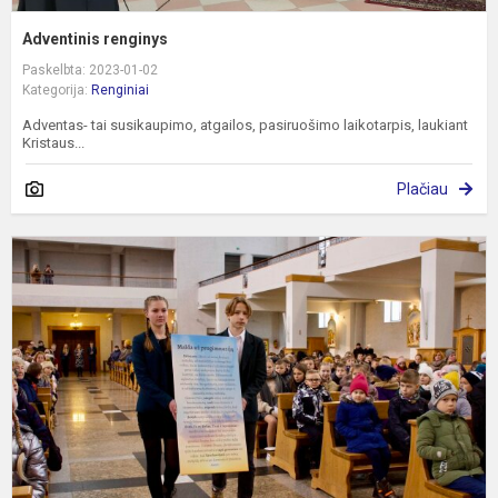
Adventinis renginys
Paskelbta: 2023-01-02
Kategorija:
Renginiai
Adventas- tai susikaupimo, atgailos, pasiruošimo laikotarpis, laukiant
Kristaus...
Plačiau
M
j