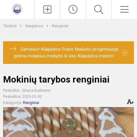
Paieška
Men
Titulinis
Naujienos
Renginiai
Dėmesio! Klaipėdos Prano Mašioto progimnazija
×
priima mokinius mokytis iš viso Klaipėdos miesto!
Mokinių tarybos renginiai
Paskelbė : Gitana Ruškienė
Paskelbta: 2023-01-02
Kategorija:
Renginiai