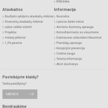
Biblioteka
Ataskaitos
Informacija
Biudžeto vykdymo ataskaitų rinkiniai
Nuorodos
Finansinių ataskaitų rinkiniai
Laisvos darbo vietos
Lėšos veiklai viešinti
Asmens duomenų apsauga
Projektai
Konsultavimasis su visuomene
Viešieji pirkimai
Dažniausiai užduodami klausimai
1,2% parama
Pranešėjų apsauga
Korupcijos prevencija
Civilinė sauga
Teisinė informacija
Atviri duomenys
Pastebėjote klaidų?
Turite pasiūlymų?
RAŠYKITE
Bendraukime