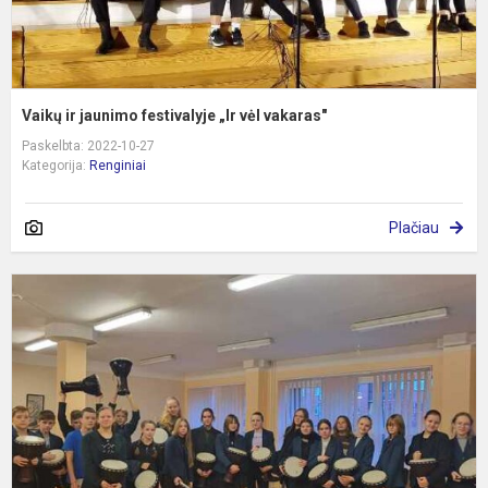
Vaikų ir jaunimo festivalyje „Ir vėl vakaras"
Paskelbta: 2022-10-27
Kategorija:
Renginiai
Plačiau
A
b
p
m
m