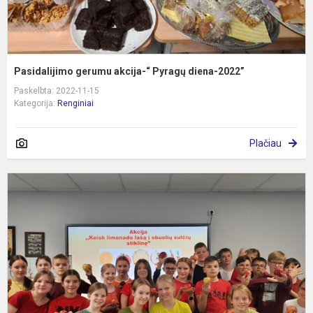
Pasidalijimo gerumu akcija-“ Pyragų diena-2022”
Paskelbta: 2022-11-15
Kategorija:
Renginiai
Plačiau
M
E
m
d