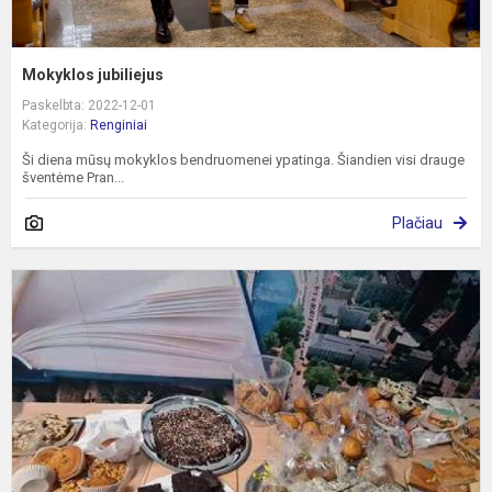
Mokyklos jubiliejus
Paskelbta: 2022-12-01
Kategorija:
Renginiai
Ši diena mūsų mokyklos bendruomenei ypatinga. Šiandien visi drauge
šventėme Pran...
Plačiau
P
g
a
P
d
2