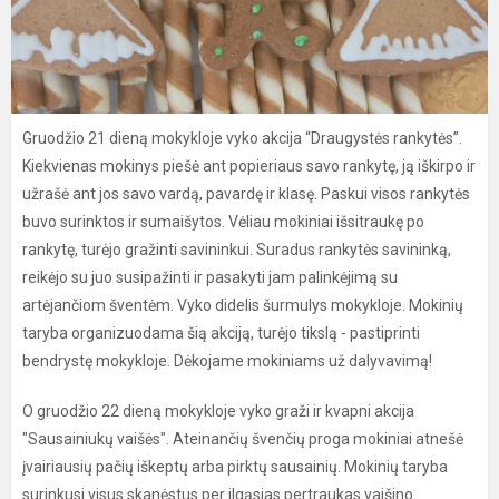
Gruodžio 21 dieną mokykloje vyko akcija “Draugystės rankytės”.
Kiekvienas mokinys piešė ant popieriaus savo rankytę, ją iškirpo ir
užrašė ant jos savo vardą, pavardę ir klasę. Paskui visos rankytės
buvo surinktos ir sumaišytos. Vėliau mokiniai išsitraukę po
rankytę, turėjo gražinti savininkui. Suradus rankytės savininką,
reikėjo su juo susipažinti ir pasakyti jam palinkėjimą su
artėjančiom šventėm. Vyko didelis šurmulys mokykloje. Mokinių
taryba organizuodama šią akciją, turėjo tikslą - pastiprinti
bendrystę mokykloje. Dėkojame mokiniams už dalyvavimą!
O gruodžio 22 dieną mokykloje vyko graži ir kvapni akcija
"Sausainiukų vaišės". Ateinančių švenčių proga mokiniai atnešė
įvairiausių pačių iškeptų arba pirktų sausainių. Mokinių taryba
surinkusi visus skanėstus per ilgąsias pertraukas vaišino