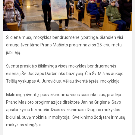
Ši diena mūsų mokyklos bendruomenei ypatinga. Šiandien visi
drauge šventėme Prano Mašioto progimnazijos 25-erių metų
jubiliejų.
Šventė prasidėjo iškilminga visos mokyklos bendruomenės
eisena į Šv. Juozapo Darbininko bažnyčią. Čia Šv. Mišias aukojo
Telšių vyskupas A. Jurevičius. Vėliau šventė tęsėsi mokykloje.
Iškilmingą šventę, pasveikindama visus susirinkusius, pradėjo
Prano Mašioto progimnazijos direktorė Janina Grigienė. Savo
apsilankymu bei nuoširdžiais sveikinimais džiugino mokyklos
bičiuliai, buvę mokiniai ir mokytojai. Sveikinimo žodį tarė ir mūsų
mokyklos steigėjai.