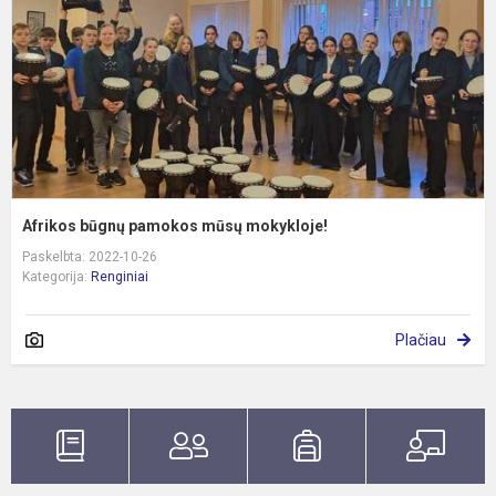
m
Afrikos būgnų pamokos mūsų mokykloje!
Paskelbta: 2022-10-26
Kategorija:
Renginiai
Plačiau