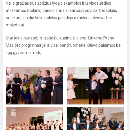
Na, o gražiausius žodžius lydėjo skambios ir iš visos širdies
atliekamos mokinių dainos, muzikiniai pasirodymai bei šokiai,
prie kurių su didžiuliu polėkiu prisidėjo ir mokinių tėveliai bei
mokytojai.
Štai tokia nuostabi ir įspūdžių kupina ši diena. Linkime Prano
Mašioto progimnazijai ir visai bendruomenei Dievo palaimos bei
ilgų gyvavimo metų.