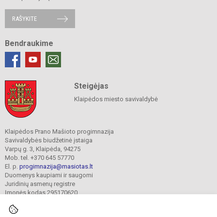
RAŠYKITE
Bendraukime
Steigėjas
Klaipėdos miesto savivaldybė
Klaipėdos Prano Mašioto progimnazija
Savivaldybės biudžetinė įstaiga
Varpų g. 3, Klaipėda, 94275
Mob. tel. +370 645 57770
El. p.
progimnazija@masiotas.lt
Duomenys kaupiami ir saugomi
Juridinių asmenų registre
Įmonės kodas 295170620