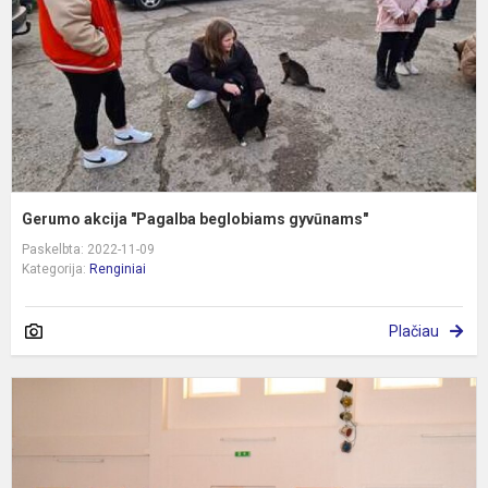
g
Gerumo akcija "Pagalba beglobiams gyvūnams"
Paskelbta: 2022-11-09
Kategorija:
Renginiai
Plačiau
R
t
p
k