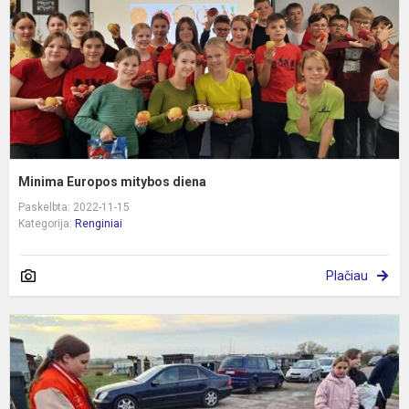
Minima Europos mitybos diena
Paskelbta: 2022-11-15
Kategorija:
Renginiai
Plačiau
G
a
"
b