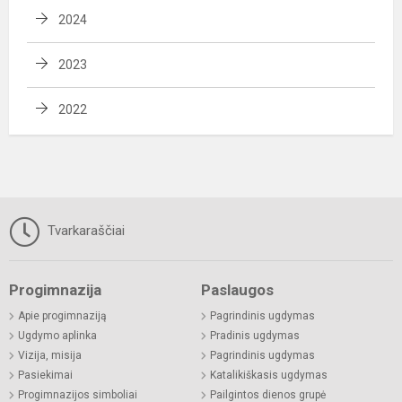
2024
2023
2022
Tvarkaraščiai
Progimnazija
Paslaugos
Apie progimnaziją
Pagrindinis ugdymas
Ugdymo aplinka
Pradinis ugdymas
Vizija, misija
Pagrindinis ugdymas
Pasiekimai
Katalikiškasis ugdymas
Progimnazijos simboliai
Pailgintos dienos grupė