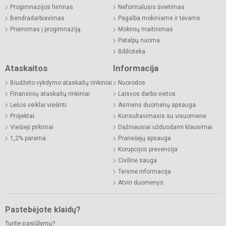
Progimnazijos himnas
Neformalusis švietimas
Bendradarbiavimas
Pagalba mokiniams ir tėvams
Priėmimas į progimnaziją
Mokinių maitinimas
Patalpų nuoma
Biblioteka
Ataskaitos
Informacija
Biudžeto vykdymo ataskaitų rinkiniai
Nuorodos
Finansinių ataskaitų rinkiniai
Laisvos darbo vietos
Lėšos veiklai viešinti
Asmens duomenų apsauga
Projektai
Konsultavimasis su visuomene
Viešieji pirkimai
Dažniausiai užduodami klausimai
1,2% parama
Pranešėjų apsauga
Korupcijos prevencija
Civilinė sauga
Teisinė informacija
Atviri duomenys
Pastebėjote klaidų?
Turite pasiūlymų?