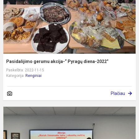
d
2
Pasidalijimo gerumu akcija-“ Pyragų diena-2022”
Paskelbta: 2022-11-15
Kategorija:
Renginiai
Plačiau
M
E
m
d