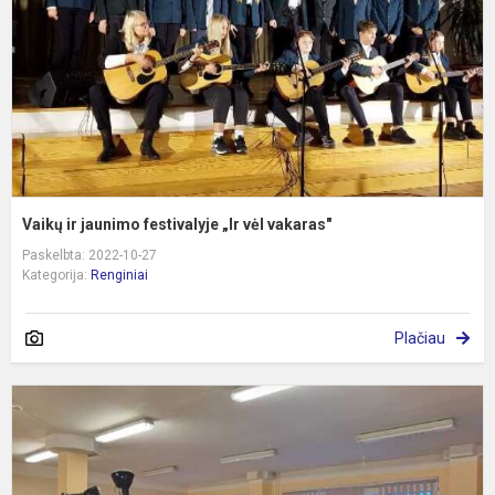
„I
v
v
Vaikų ir jaunimo festivalyje „Ir vėl vakaras"
Paskelbta: 2022-10-27
Kategorija:
Renginiai
Plačiau
A
b
p
m