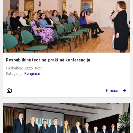
Respublikinė teorinė-praktinė konferencija
Paskelbta: 2022-10-27
Kategorija:
Renginiai
Plačiau
V
ir
j
f