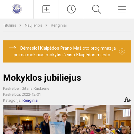
Paieška
Men
Titulinis
Naujienos
Renginiai
Dėmesio! Klaipėdos Prano Mašioto progimnazija
×
priima mokinius mokytis iš viso Klaipėdos miesto!
Mokyklos jubiliejus
Paskelbė : Gitana Ruškienė
Paskelbta: 2022-12-01
Kategorija:
Renginiai