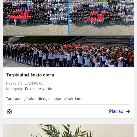
Tarptautinė šokio diena
Paskelbta: 2024-05-06
Kategorija:
Projektinė veikla
Tarptautinę šokio dieną minėjome šokdami.
Plačiau
I
t