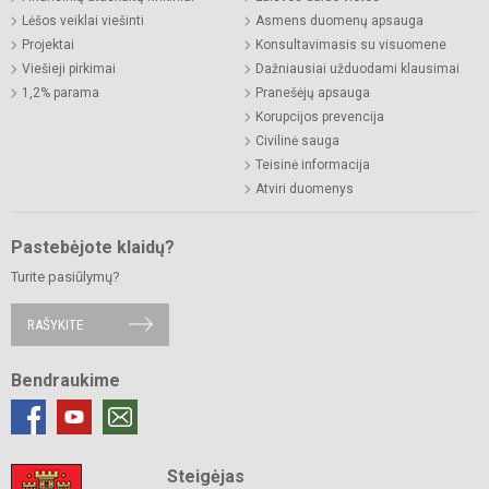
Lėšos veiklai viešinti
Asmens duomenų apsauga
Projektai
Konsultavimasis su visuomene
Viešieji pirkimai
Dažniausiai užduodami klausimai
1,2% parama
Pranešėjų apsauga
Korupcijos prevencija
Civilinė sauga
Teisinė informacija
Atviri duomenys
Pastebėjote klaidų?
Turite pasiūlymų?
RAŠYKITE
Bendraukime
Steigėjas