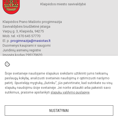
Klaipėdos miesto savivaldybė
Klaipėdos Prano Mašioto progimnazija
Savivaldybės biudžetinė įstaiga
Varpų g. 3, Klaipėda, 94275
Mob. tel. +370 645 57770
El. p.
progimnazija@masiotas.lt
Duomenys kaupiami ir saugomi
Juridinių asmenų registre
Įmonės kodas 295170620
Šioje svetainėje naudojame slapukus siekdami užtikrinti jums teikiamų
© 2022. Klaipėdos Prano Mašioto progimnazija. Visos teisės saugomos.
Kopijuoti turinį be raštiško įstaigos administracijos sutikimo griežtai draudžiama.
paslaugų kokybę, analizuoti svetainės naudojimą ir optimizuoti naršymo
patirtį. Spustelėję mygtuką „Sutinku“, jūs patvirtinate, kad sutinkate su visų
Prieinamumo paraiška
Slapukų valdymas
slapukų naudojimu šioje svetainėje. Jei norite atšaukti arba pakeisti savo
sutikimus, prašome apsilankyti
slapukų valdymo puslapyje
.
Sumanus būdas atnaujinti
mokyklos interneto
svetainę
NUSTATYMAI