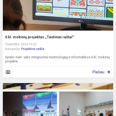
6 kl. mokinių projektas „Tautiniai raštai"
Paskelbta: 2024-10-22
Kategorija:
Projektinė veikla
Spalio mėn. vyko integruotas technologijų ir informatikos 6 kl. mokinių
projekta...
Plačiau
P
„
ir
p