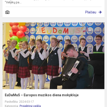
“Velykų pa...
Plačiau
E
–
E
m
d
m
EuDaMuS – Europos muzikos diena mokykloje
Paskelbta: 2024-03-17
Kategorija:
Projektinė veikla