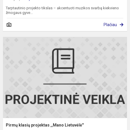
Tarptautinio projekto tikslas – akcentuoti muzikos svarbą kiekvieno
žmogaus gyve...
Plačiau
P
k
p
,
L
Pirmų klasių projektas ,,Mano Lietuvėlė"