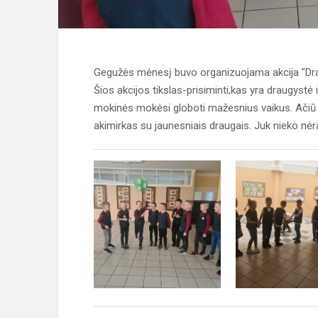
Gegužės mėnesį buvo organizuojama akcija "Draug
Šios akcijos tikslas-prisiminti,kas yra draugystė i
mokinės mokėsi globoti mažesnius vaikus. Ačiū
akimirkas su jaunesniais draugais. Juk nieko nėr