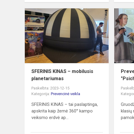
SFERINIS
KINAS
–
mobilusis
planetarium
SFERINIS KINAS – mobilusis
Prev
planetariumas
"Psic
Paskelbta: 2023-12-15
Paskelb
Kategorija:
Prevencinė veikla
Kategor
SFERINIS KINAS – tai paslaptinga,
Gruodž
apskrita kaip žemė 360° kampo
klasių
veiksmo erdvė ap...
pamoko