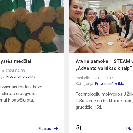
Draugystės
medžiai
ystės medžiai
Atvira pamoka – STEAM v
„Advento vainikas kitaip“
ta: 2024-04-08
ija:
Prevencinė veikla
Paskelbta: 2023-12-15
Kategorija:
Prevencinė veikla
iekvienais metais kovo
skirtas draugystės
Technologijų mokytojos J.Žili
imui ir patyčių sta...
L Sutkienė su 6c kl. mokiniais
gruodžio 15d...
Plačiau
Pla