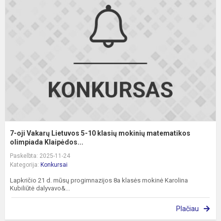
oj
V
L
5
1
k
m
m
o
7-oji Vakarų Lietuvos 5-10 klasių mokinių matematikos
olimpiada Klaipėdos...
Paskelbta: 2025-11-24
Kategorija:
Konkursai
Lapkričio 21 d. mūsų progimnazijos 8a klasės mokinė Karolina
Kubiliūtė dalyvavo&...
Plačiau