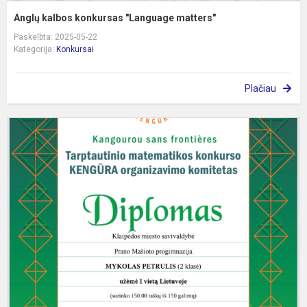
Anglų kalbos konkursas "Language matters"
Paskelbta: 2025-05-22
Kategorija:
Konkursai
Plačiau
Į
l