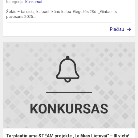
Kategorija:
Konkursai
Šokis – tai siela, kalbanti kūno kalba. Gegužės 23d. ,,Gintarinis
pavasaris 2025...
Plačiau
T
S
p
„
L
–
II
vi
Tarptautiniame STEAM projekte „Laiškas Lietuvai“ – III vieta!