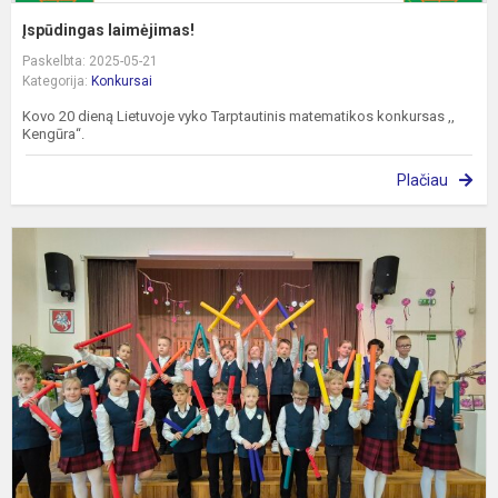
Įspūdingas laimėjimas!
Paskelbta: 2025-05-21
Kategorija:
Konkursai
Kovo 20 dieną Lietuvoje vyko Tarptautinis matematikos konkursas ,,
Kengūra“.
Plačiau
F
-
k
„
g
–
G