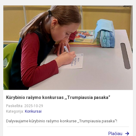
K
r
k
,
p
Kūrybinio rašymo konkursas ,,Trumpiausia pasaka“
Paskelbta: 2025-10-29
Kategorija:
Konkursai
Dalyvaujame kūrybinio rašymo konkurse ,,Trumpiausia pasaka“!
Plačiau