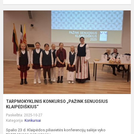
T
K
„
S
K
TARPMOKYKLINIS KONKURSO „PAŽINK SENUOSIUS
KLAIPĖDIŠKIUS“
Paskelbta: 2025-10-27
Kategorija:
Konkursai
Spalio 23 d. Klaipėdos piliavietės konferencijų salėje vyko