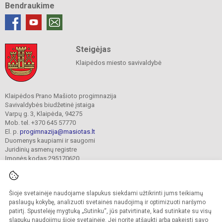
Bendraukime
Steigėjas
Klaipėdos miesto savivaldybė
Klaipėdos Prano Mašioto progimnazija
Savivaldybės biudžetinė įstaiga
Varpų g. 3, Klaipėda, 94275
Mob. tel. +370 645 57770
El. p.
progimnazija@masiotas.lt
Duomenys kaupiami ir saugomi
Juridinių asmenų registre
Įmonės kodas 295170620
Šioje svetainėje naudojame slapukus siekdami užtikrinti jums teikiamų
© 2022. Klaipėdos Prano Mašioto progimnazija. Visos teisės saugomos.
Kopijuoti turinį be raštiško įstaigos administracijos sutikimo griežtai draudžiama.
paslaugų kokybę, analizuoti svetainės naudojimą ir optimizuoti naršymo
patirtį. Spustelėję mygtuką „Sutinku“, jūs patvirtinate, kad sutinkate su visų
Prieinamumo paraiška
Slapukų valdymas
slapukų naudojimu šioje svetainėje. Jei norite atšaukti arba pakeisti savo