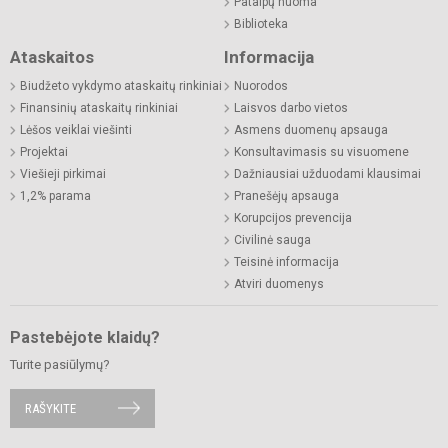
Patalpų nuoma
Biblioteka
Ataskaitos
Informacija
Biudžeto vykdymo ataskaitų rinkiniai
Nuorodos
Finansinių ataskaitų rinkiniai
Laisvos darbo vietos
Lėšos veiklai viešinti
Asmens duomenų apsauga
Projektai
Konsultavimasis su visuomene
Viešieji pirkimai
Dažniausiai užduodami klausimai
1,2% parama
Pranešėjų apsauga
Korupcijos prevencija
Civilinė sauga
Teisinė informacija
Atviri duomenys
Pastebėjote klaidų?
Turite pasiūlymų?
RAŠYKITE