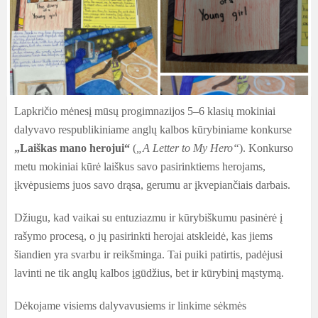
Lapkričio mėnesį mūsų progimnazijos 5–6 klasių mokiniai
dalyvavo respublikiniame anglų kalbos kūrybiniame konkurse
„Laiškas mano herojui“
(
„A Letter to My Hero“
). Konkurso
metu mokiniai kūrė laiškus savo pasirinktiems herojams,
įkvėpusiems juos savo drąsa, gerumu ar įkvepiančiais darbais.
Džiugu, kad vaikai su entuziazmu ir kūrybiškumu pasinėrė į
rašymo procesą, o jų pasirinkti herojai atskleidė, kas jiems
šiandien yra svarbu ir reikšminga. Tai puiki patirtis, padėjusi
lavinti ne tik anglų kalbos įgūdžius, bet ir kūrybinį mąstymą.
Dėkojame visiems dalyvavusiems ir linkime sėkmės