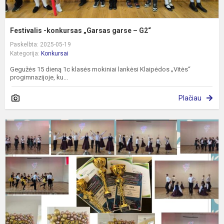
Festivalis -konkursas „Garsas garse – G2“
Paskelbta: 2025-05-19
Kategorija:
Konkursai
Gegužės 15 dieną 1c klasės mokiniai lankėsi Klaipėdos „Vitės“
progimnazijoje, ku...
Plačiau
Š
k
-
f
,,
Š
F
2