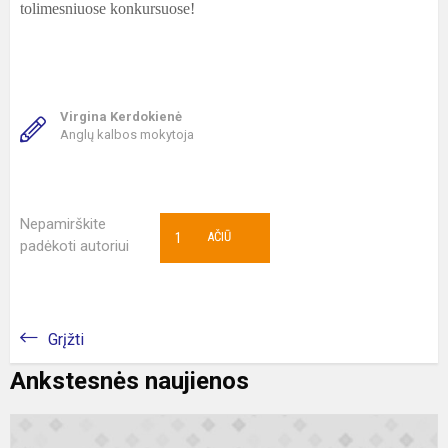
tolimesniuose konkursuose!
Virgina Kerdokienė
Anglų kalbos mokytoja
Nepamirškite
1
AČIŪ
padėkoti autoriui
Grįžti
Ankstesnės naujienos
7