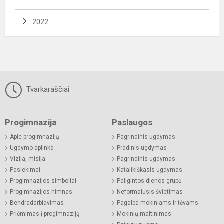
2022
Tvarkaraščiai
Progimnazija
Paslaugos
Apie progimnaziją
Pagrindinis ugdymas
Ugdymo aplinka
Pradinis ugdymas
Vizija, misija
Pagrindinis ugdymas
Pasiekimai
Katalikiškasis ugdymas
Progimnazijos simboliai
Pailgintos dienos grupė
Progimnazijos himnas
Neformalusis švietimas
Bendradarbiavimas
Pagalba mokiniams ir tėvams
Priėmimas į progimnaziją
Mokinių maitinimas