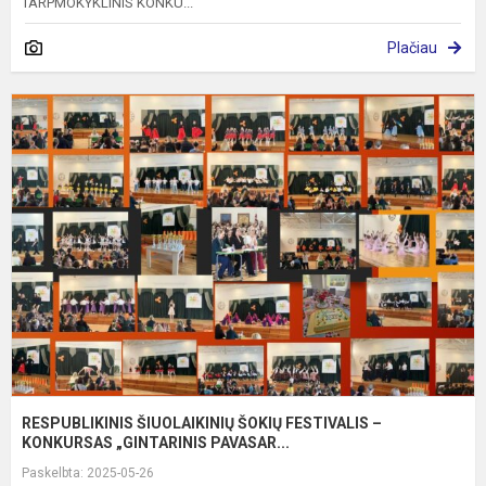
TARPMOKYKLINIS KONKU...
Plačiau
R
Š
Š
F
–
K
„G
RESPUBLIKINIS ŠIUOLAIKINIŲ ŠOKIŲ FESTIVALIS –
KONKURSAS „GINTARINIS PAVASAR...
Paskelbta: 2025-05-26