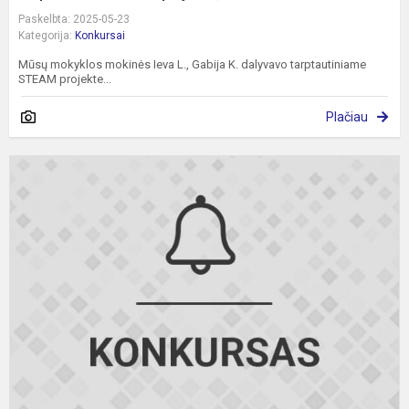
Paskelbta: 2025-05-23
Kategorija:
Konkursai
Mūsų mokyklos mokinės Ieva L., Gabija K. dalyvavo tarptautiniame
STEAM projekte...
Plačiau
A
k
k
"
m