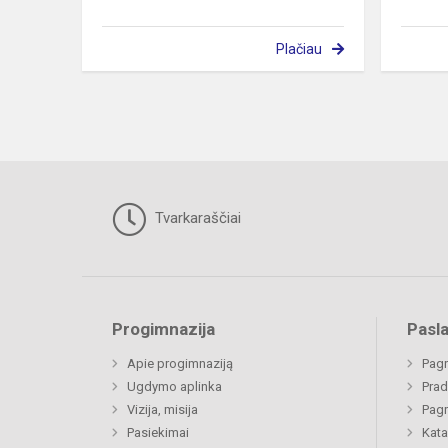
Plačiau
Tvarkaraščiai
Progimnazija
Pasl
Apie progimnaziją
Pagr
Ugdymo aplinka
Prad
Vizija, misija
Pagr
Pasiekimai
Kata