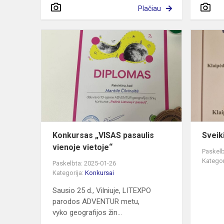
Plačiau
Konkursas
„VISAS
pasaulis
vienoje
vietoje“
Konkursas „VISAS pasaulis
Sveik
vienoje vietoje“
Paskelb
Kategor
Paskelbta: 2025-01-26
Kategorija:
Konkursai
Sausio 25 d., Vilniuje, LITEXPO
parodos ADVENTUR metu,
vyko geografijos žin...