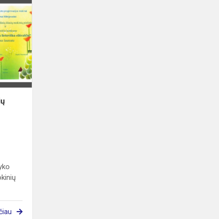
Tarptautinis
pradinių
klasių
mokinių
ir
dailyraščio
konkurs...
ių
vyko
okinių
čiau