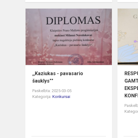
,,Kaziukas
-
pavasario
šauklys""
,,Kaziukas - pavasario
RESP
šauklys""
GAMT
EKSP
Paskelbta: 2025-03-05
KONF
Kategorija:
Konkursai
Paskelb
Kategor