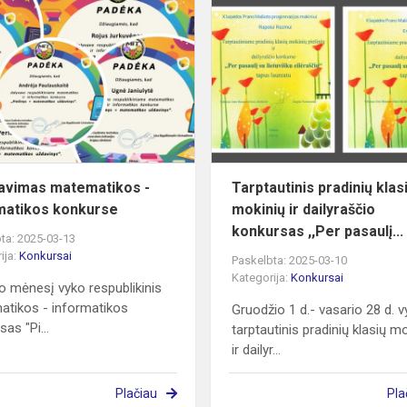
nis
Dalyvavimas
matematikos
-
informatikos
konkurse
avimas matematikos -
Tarptautinis pradinių klas
matikos konkurse
mokinių ir dailyraščio
konkursas ,,Per pasaulį...
ta: 2025-03-13
ija:
Konkursai
Paskelbta: 2025-03-10
Kategorija:
Konkursai
o mėnesį vyko respublikinis
tikos - informatikos
Gruodžio 1 d.- vasario 28 d. 
as "Pi...
tarptautinis pradinių klasių m
ir dailyr...
Plačiau
Pla