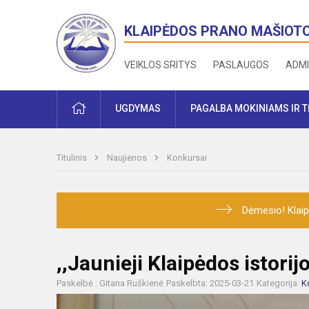
KLAIPĖDOS PRANO MAŠIOT
VEIKLOS SRITYS
PASLAUGOS
ADMI
PRADŽIA
UGDYMAS
PAGALBA MOKINIAMS IR 
Titulinis
Naujienos
Konkursai
Dėmesio! Klaip
,,Jaunieji Klaipėdos istorij
Paskelbė : Gitana Ruškienė
Paskelbta: 2025-03-21
Kategorija:
K