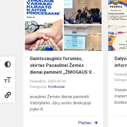
Gamtosaugi
forumas,
skirtas
Pasaulinei
Žemės
dienai
pami...
Gamtosauginis forumas,
Dalyv
skirtas Pasaulinei Žemės
infor
dienai paminėti ,,ŽMOGAUS V...
Paskelb
Kategor
Paskelbta: 2025-03-20
Kategorija:
Konkursai
Vasari
matema
asaulinei Žemės dienai paminėti
konkurs
Valstybinio Jūrų uosto direkcijoje
įvyko K...
Plačiau