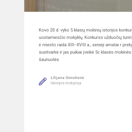
Kovo 20 d. vyko 5 klasių mokinių istorijos konkur
uostamiesčio mokyklų. Konkurso užduočių turinys
ir miesto raida XIII–XVIII a., senieji amatai r p
susitvarkė ir jas puikiai įveikė 5c klasės mokinės:
šaunuolės.
Lilijana Simutienė
Istorijos mokytoja