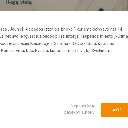
sas ,,Jaunieji Klaipėdos istorijos žinovai“, kuriame dalyvavo net 14
 nebuvo lengvas: Klaipėdos pilies istorija, Klaipėdos miesto įkūrim
rekyba, reformacija Klaipėdoje ir Simonas Dachas. Su užduotimis
 Kamilė, Ema, Dita, Evelina, kurios laimėjo II vietą. Sveikiname,
Nepamirškite
0
AČIŪ
padėkoti autoriui