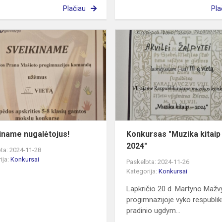
Plačiau
Pla
Sveikiname
nugalėtojus!
iname nugalėtojus!
Konkursas "Muzika kitaip 
2024"
ta: 2024-11-28
ija:
Konkursai
Paskelbta: 2024-11-26
Kategorija:
Konkursai
Lapkričio 20 d. Martyno Maž
progimnazijoje vyko respublik
pradinio ugdym...