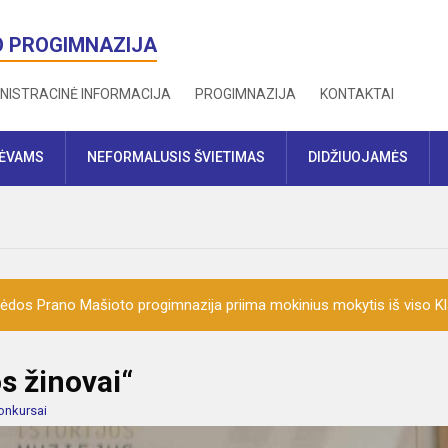
O PROGIMNAZIJA
NISTRACINĖ INFORMACIJA
PROGIMNAZIJA
KONTAKTAI
TĖVAMS
NEFORMALUSIS ŠVIETIMAS
DIDŽIUOJAMĖS
ėdos Prano Mašioto progimnazija priima mokinius mokytis iš viso K
os žinovai“
onkursai