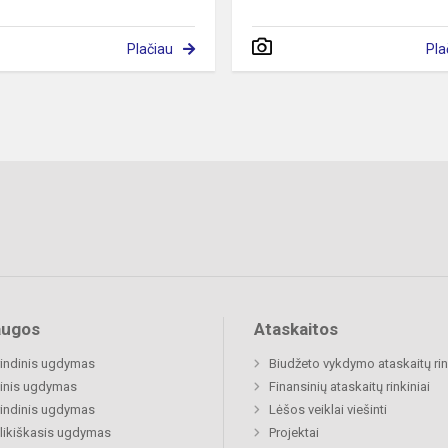
Plačiau
Pla
augos
Ataskaitos
indinis ugdymas
Biudžeto vykdymo ataskaitų rin
inis ugdymas
Finansinių ataskaitų rinkiniai
indinis ugdymas
Lėšos veiklai viešinti
likiškasis ugdymas
Projektai