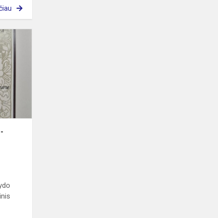
čiau
Konkursas
"Muzika
kitaip
-
2024"
-
vydo
inis