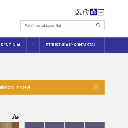
DAUGIAU
RENGINIAI
STRUKTŪRA IR KONTAKTAI
×
laipėdos miesto!