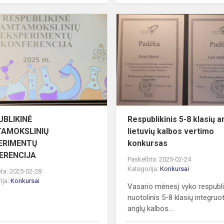
RESPUBLIKINĖ
GAMTAMOKSLINIŲ
EKSPERIMENTŲ
KONFERENCIJA
UBLIKINĖ
Respublikinis 5-8 klasių an
AMOKSLINIŲ
lietuvių kalbos vertimo
ERIMENTŲ
konkursas
ERENCIJA
Paskelbta: 2025-02-24
Kategorija:
Konkursai
ta: 2025-02-28
ija:
Konkursai
Vasario mėnesį vyko respubli
nuotolinis 5-8 klasių integruo
anglų kalbos...