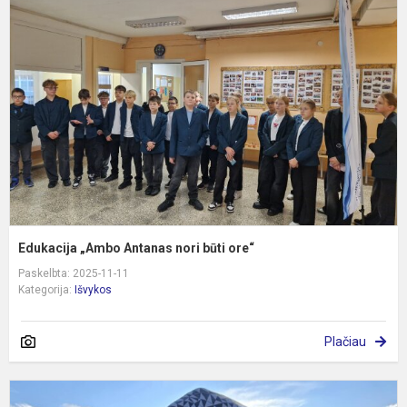
„
A
n
b
o
Edukacija „Ambo Antanas nori būti ore“
Paskelbta: 2025-11-11
Kategorija:
Išvykos
Plačiau
P