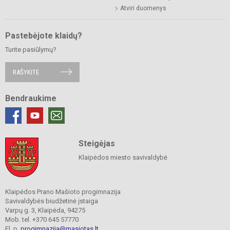
Atviri duomenys
Pastebėjote klaidų?
Turite pasiūlymų?
RAŠYKITE
Bendraukime
Steigėjas
Klaipėdos miesto savivaldybė
Klaipėdos Prano Mašioto progimnazija
Savivaldybės biudžetinė įstaiga
Varpų g. 3, Klaipėda, 94275
Mob. tel. +370 645 57770
El. p.
progimnazija@masiotas.lt