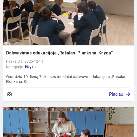
Dalyvavimas edukacijoje „Rašalas. Plunksna. Knyga“
Paskelbta: 2025-12-11
Kategorija:
Išvykos
Gruodžio 10 dieną 7c klasės mokiniai dalyvavo edukacijoje „Rašalas.
Plunksna. Kn...
Plačiau
P
v
K
r