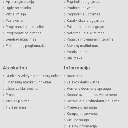
Apie progimnaziją
Pagrindinis ugdymas
Ugdymo aplinka
Pradinis ugdymas
Vizija, misija
Pagrindinis ugdymas
Pasiekimai
Katalikiškasis ugdymas
Progimnazijos simboliai
Pailgintos dienos grupė
Progimnazijos himnas
Neformalusis švietimas
Bendradarbiavimas
Pagalba mokiniams ir tėvams
Priėmimas į progimnaziją
Mokinių maitinimas
Patalpų nuoma
Biblioteka
Ataskaitos
Informacija
Biudžeto vykdymo ataskaitų rinkiniai
Nuorodos
Finansinių ataskaitų rinkiniai
Laisvos darbo vietos
Lėšos veiklai viešinti
Asmens duomenų apsauga
Projektai
Konsultavimasis su visuomene
Viešieji pirkimai
Dažniausiai užduodami klausimai
1,2% parama
Pranešėjų apsauga
Korupcijos prevencija
Civilinė sauga
Teisinė informacija