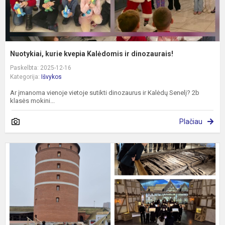
Nuotykiai, kurie kvepia Kalėdomis ir dinozaurais!
Paskelbta: 2025-12-16
Kategorija:
Išvykos
Ar įmanoma vienoje vietoje sutikti dinozaurus ir Kalėdų Senelį? 2b
klasės mokini...
Plačiau
K
i
t
ž