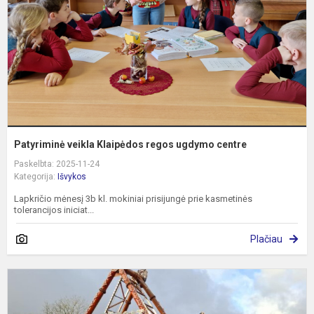
u
c
Patyriminė veikla Klaipėdos regos ugdymo centre
Paskelbta: 2025-11-24
Kategorija:
Išvykos
Lapkričio mėnesį 3b kl. mokiniai prisijungė prie kasmetinės
tolerancijos iniciat...
Plačiau
L
š
K