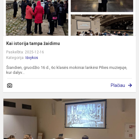
Kai istorija tampa žaidimu
Paskelbta: 2025-12-16
Kategorija:
Išvykos
Šiandien, gruodžio 16 d., 6c klasės mokiniai lankėsi Pilies muziejuje,
kur dalyv...
Plačiau
D
e
„
P
K