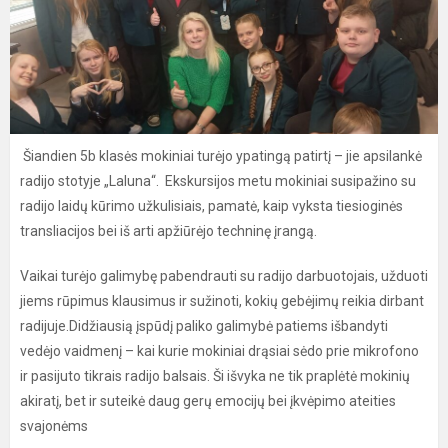
Šiandien 5b klasės mokiniai turėjo ypatingą patirtį – jie apsilankė
radijo stotyje „Laluna“. Ekskursijos metu mokiniai susipažino su
radijo laidų kūrimo užkulisiais, pamatė, kaip vyksta tiesioginės
transliacijos bei iš arti apžiūrėjo techninę įrangą.
Vaikai turėjo galimybę pabendrauti su radijo darbuotojais, užduoti
jiems rūpimus klausimus ir sužinoti, kokių gebėjimų reikia dirbant
radijuje.Didžiausią įspūdį paliko galimybė patiems išbandyti
vedėjo vaidmenį – kai kurie mokiniai drąsiai sėdo prie mikrofono
ir pasijuto tikrais radijo balsais. Ši išvyka ne tik praplėtė mokinių
akiratį, bet ir suteikė daug gerų emocijų bei įkvėpimo ateities
svajonėms