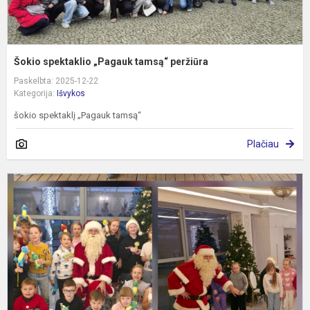
Šokio spektaklio „Pagauk tamsą“ peržiūra
Paskelbta: 2025-12-22
Kategorija:
Išvykos
šokio spektaklį „Pagauk tamsą“
Plačiau
N
k
k
K
ir
d