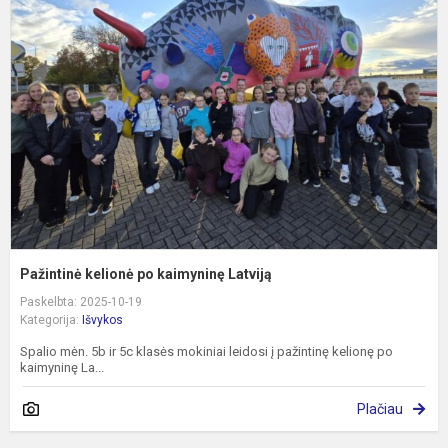
k
p
k
L
Pažintinė kelionė po kaimyninę Latviją
Paskelbta: 2025-10-19
Kategorija:
Išvykos
Spalio mėn. 5b ir 5c klasės mokiniai leidosi į pažintinę kelionę po
kaimyninę La...
Plačiau