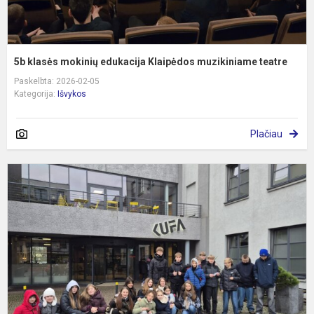
5b klasės mokinių edukacija Klaipėdos muzikiniame teatre
Paskelbta: 2026-02-05
Kategorija:
Išvykos
Plačiau
Š
s
„
t
p