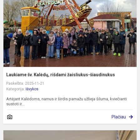
r
ž
š
Laukiame šv. Kalėdų, rišdami žaisliukus-šiaudinukus
Paskelbta: 2025-11-21
Kategorija:
Išvykos
Artėjant Kalėdoms, namus ir širdis pamažu užlieja šiluma, kviečianti
sustoti ir...
Plačiau
E