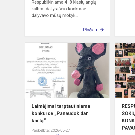
Respublikiniame 4–8 klasių anglų
kalbos dailyraščio konkurse
dalyvavo mūsų mokyk...
Plačiau
Laimėjimai
tarptautinia
konkurse
„Panaudok
dar
kartą“
Laimėjimai tarptautiniame
RESPU
konkurse „Panaudok dar
ŠOKIŲ
kartą“
KONK
PAVAS
Paskelbta: 2026-05-27