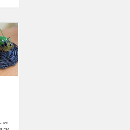
Turime
kuo
didžiuotis!
Kūrybiškumas,
kuris
skina
laurus!
a
yvavo
nkurse