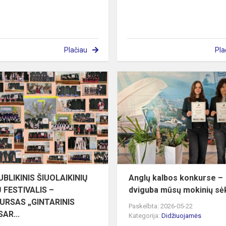
Plačiau
Pla
RESPUBLIKINIS
me
ŠIUOLAIKINIŲ
ŠOKIŲ
FESTIVALIS
–
KONKURSAS
„GI...
BLIKINIS ŠIUOLAIKINIŲ
Anglų kalbos konkurse –
 FESTIVALIS –
dviguba mūsų mokinių sė
URSAS „GINTARINIS
Paskelbta: 2026-05-22
AR...
Kategorija:
Didžiuojamės