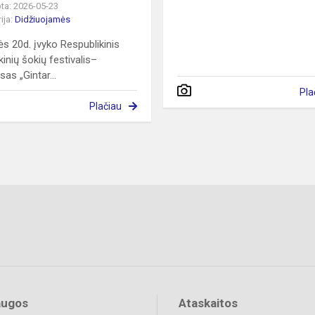
ta: 2026-05-23
ija:
Didžiuojamės
s 20d. įvyko Respublikinis
kinių šokių festivalis–
as „Gintar...
Pla
Plačiau
augos
Ataskaitos