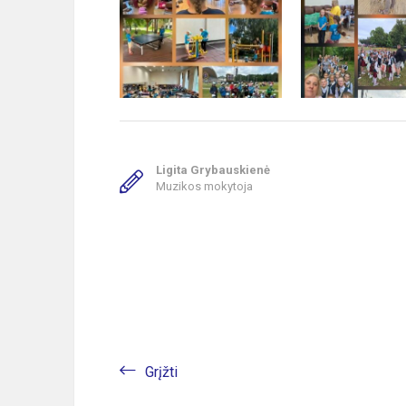
Ligita Grybauskienė
Muzikos mokytoja
Grįžti