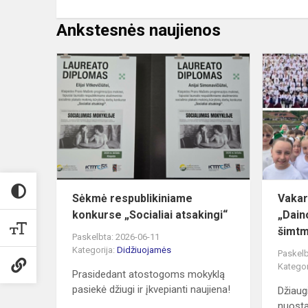
Ankstesnės naujienos
Sėkmė
respublikin
konkurse
„Socialiai
atsakingi“
Sėkmė respublikiniame
Vakar
konkurse „Socialiai atsakingi“
„Daino
šimtm
Paskelbta: 2026-06-11
Kategorija:
Didžiuojamės
Paskelb
Kategor
Prasidedant atostogoms mokyklą
pasiekė džiugi ir įkvepianti naujiena!
Džiaug
nuostab