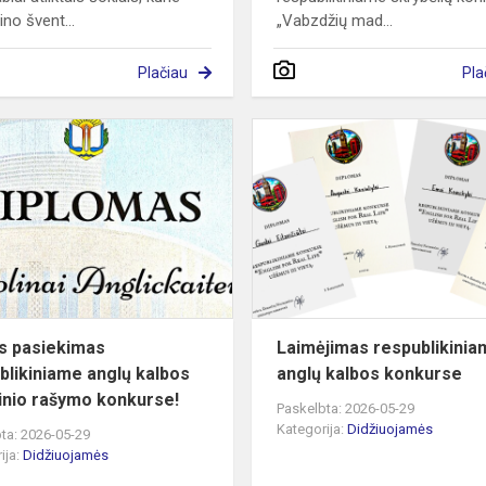
ino švent...
„Vabzdžių mad...
Plačiau
Pla
iame
Puikus
pasiekimas
respublikiniame
anglų
kalbos
kūrybinio
ra...
s pasiekimas
Laimėjimas respublikini
blikiniame anglų kalbos
anglų kalbos konkurse
inio rašymo konkurse!
Paskelbta: 2026-05-29
Kategorija:
Didžiuojamės
ta: 2026-05-29
ija:
Didžiuojamės