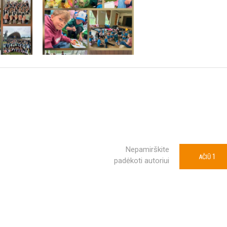
Nepamirškite
1
AČIŪ
padėkoti autoriui