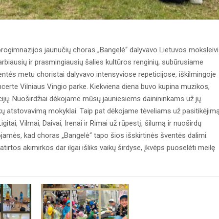
rogimnazijos jaunučių choras „Bangelė“ dalyvavo Lietuvos moksleiv
arbiausių ir prasmingiausių šalies kultūros renginių, subūrusiame
ventės metu choristai dalyvavo intensyviose repeticijose, iškilmingoje
ncerte Vilniaus Vingio parke. Kiekviena diena buvo kupina muzikos,
cijų. Nuoširdžiai dėkojame mūsų jauniesiems dainininkams už jų
kų atstovavimą mokyklai. Taip pat dėkojame tėveliams už pasitikėjimą
ai, Vilmai, Daivai, Irenai ir Rimai už rūpestį, šilumą ir nuoširdų
jamės, kad choras „Bangelė“ tapo šios išskirtinės šventės dalimi.
irtos akimirkos dar ilgai išliks vaikų širdyse, įkvėps puoselėti meilę