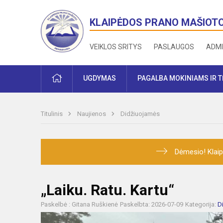
KLAIPĖDOS PRANO MAŠIOT
VEIKLOS SRITYS
PASLAUGOS
ADMI
PRADŽIA
UGDYMAS
PAGALBA MOKINIAMS IR 
Titulinis
Naujienos
Didžiuojamės
Dėmesio! Klaip
„Laiku. Ratu. Kartu“
Paskelbė : Gitana Ruškienė
Paskelbta: 2026-07-09
Kategorija:
D