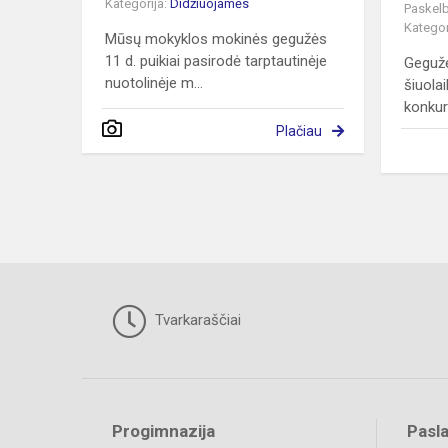
Kategorija:
Didžiuojamės
Paskelb
Kategor
Mūsų mokyklos mokinės gegužės
11 d. puikiai pasirodė tarptautinėje
Gegužė
nuotolinėje m...
šiuolai
konkurs
Plačiau
Tvarkaraščiai
Progimnazija
Pasl