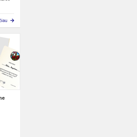
čiau
Laimėjimas
respublikiniame
anglų
kalbos
konkurse
ame