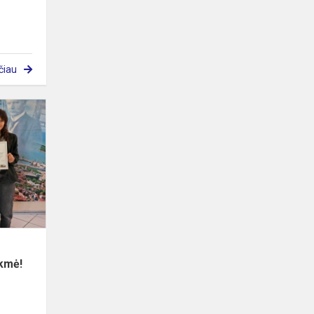
čiau
Anglų
kalbos
konkurse
–
dviguba
mūsų
mokinių
sėkmė!
kmė!