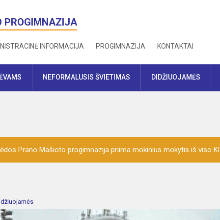
O PROGIMNAZIJA
NISTRACINĖ INFORMACIJA
PROGIMNAZIJA
KONTAKTAI
TĖVAMS
NEFORMALUSIS ŠVIETIMAS
DIDŽIUOJAMĖS
ėdos Prano Mašioto progimnazija priima mokinius mokytis iš viso K
idžiuojamės