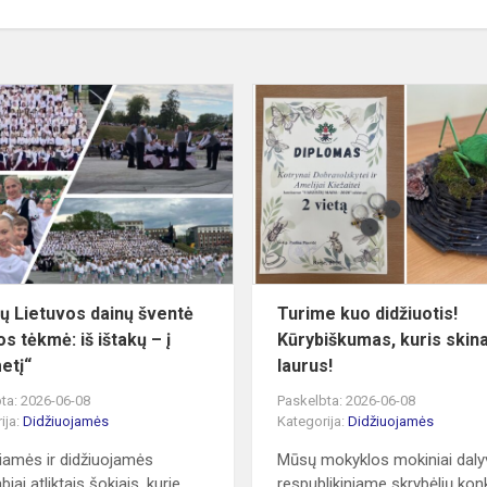
Vakarų
iame
Lietuvos
dainų
šventė
„Dainos
tėkmė:
iš
ištakų
–
ų Lietuvos dainų šventė
Turime kuo didžiuotis!
į...
s tėkmė: iš ištakų – į
Kūrybiškumas, kuris skin
etį“
laurus!
ta: 2026-06-08
Paskelbta: 2026-06-08
ija:
Didžiuojamės
Kategorija:
Didžiuojamės
iamės ir didžiuojamės
Mūsų mokyklos mokiniai dal
iai atliktais šokiais, kurie
respublikiniame skrybėlių ko