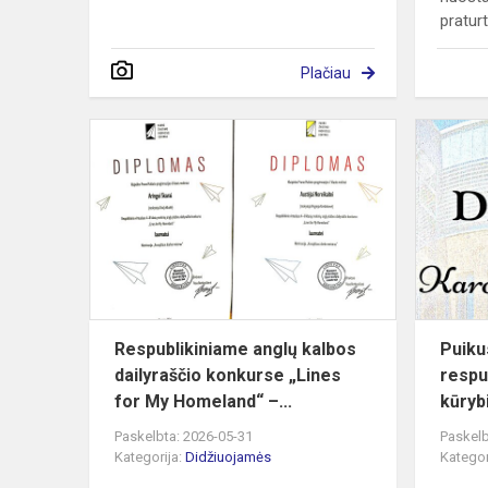
praturt
Plačiau
Respublikin
anglų
kalbos
dailyraščio
konkurse
„Lines
fo...
Respublikiniame anglų kalbos
Puiku
dailyraščio konkurse „Lines
respu
for My Homeland“ –...
kūryb
Paskelbta: 2026-05-31
Paskelb
Kategorija:
Didžiuojamės
Kategor