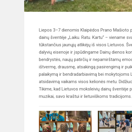
Liepos 3–7 dienomis Klaipėdos Prano Mašioto p
dainų šventėje „Laiku. Ratu. Kartu“ – viename sv
tūkstančius jaunųjų atlikėjų iš visos Lietuvos. Š
dalyvių eisenoje ir įspūdingame Dainų dienos ko
bendrystės, naujų patirčių ir nepamirštamų emo
ištvermę, drausmę, atsakingą pasirengimą ir pui
palaikymą ir bendradarbiavimą bei mokytojoms Ligit
atsidavimą vaikams visos kelionės metu. Didžiuo
Tikime, kad Lietuvos moksleivių dainų šventėje pat
muzikai, savo kraštui ir lietuviškoms tradicijoms.