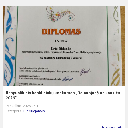
R
k
k
„
k
Respublikinis kanklininkų konkursas „Dainuojančios kanklės
2026“
Paskelbta: 2026-05-19
Kategorija:
Didžiuojamės
Plačiau