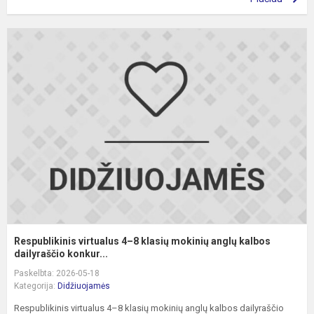
R
v
4
8
k
m
a
k
da
Respublikinis virtualus 4–8 klasių mokinių anglų kalbos
dailyraščio konkur...
Paskelbta: 2026-05-18
Kategorija:
Didžiuojamės
Respublikinis virtualus 4–8 klasių mokinių anglų kalbos dailyraščio