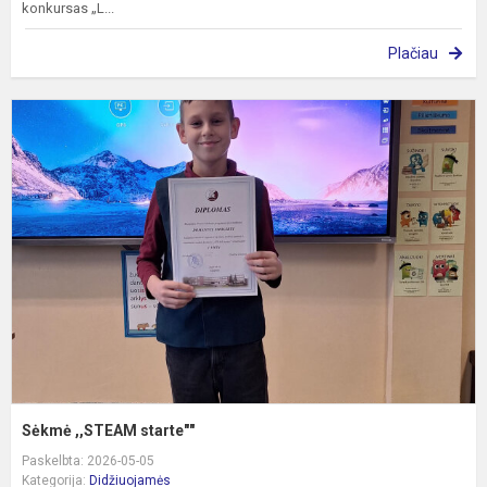
konkursas „L...
Plačiau
S
,
s
Sėkmė ,,STEAM starte""
Paskelbta: 2026-05-05
Kategorija:
Didžiuojamės