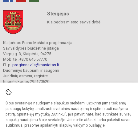
Steigėjas
Klaipėdos miesto savivaldybė
Klaipėdos Prano Mašioto progimnazija
Savivaldybės biudžetinė įstaiga
Varpų g. 3, Klaipėda, 94275
Mob. tel. +370 645 57770
El. p.
progimnazija@masiotas.lt
Duomenys kaupiami ir saugomi
Juridinių asmenų registre
Įmonės kodas 295170620
Šioje svetainėje naudojame slapukus siekdami užtikrinti jums teikiamų
© 2022. Klaipėdos Prano Mašioto progimnazija. Visos teisės saugomos.
Kopijuoti turinį be raštiško įstaigos administracijos sutikimo griežtai draudžiama.
paslaugų kokybę, analizuoti svetainės naudojimą ir optimizuoti naršymo
patirtį. Spustelėję mygtuką „Sutinku“, jūs patvirtinate, kad sutinkate su visų
Prieinamumo paraiška
Slapukų valdymas
slapukų naudojimu šioje svetainėje. Jei norite atšaukti arba pakeisti savo
sutikimus, prašome apsilankyti
slapukų valdymo puslapyje
.
Sumanus būdas atnaujinti
mokyklos interneto
svetainę