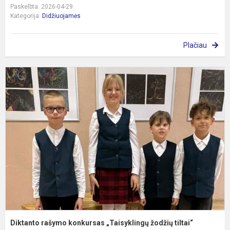
Paskelbta: 2026-04-29
Kategorija:
Didžiuojamės
Plačiau
D
r
k
„
ž
ti
Diktanto rašymo konkursas „Taisyklingų žodžių tiltai“