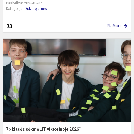
Paskelbta: 2026-05-04
Kategorija:
Didžiuojamės
Plačiau
7
k
s
„
v
2
7b klasės sėkmė „IT viktorinoje 2026“