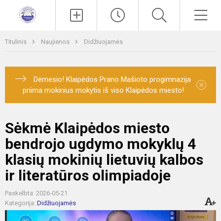
Paieška
Men
Titulinis
Naujienos
Didžiuojamės
Dėmesio! Klaipėdos Prano Mašioto progimnazija
×
priima mokinius mokytis iš viso Klaipėdos miesto!
Sėkmė Klaipėdos miesto
bendrojo ugdymo mokyklų 4
klasių mokinių lietuvių kalbos
ir literatūros olimpiadoje
Paskelbta: 2026-05-21
Kategorija:
Didžiuojamės