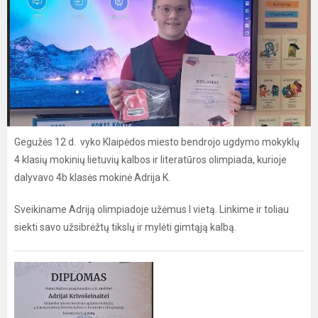
Gegužės 12 d. vyko Klaipėdos miesto bendrojo ugdymo mokyklų
4 klasių mokinių lietuvių kalbos ir literatūros olimpiada, kurioje
dalyvavo 4b klasės mokinė Adrija K.
Sveikiname Adriją olimpiadoje užėmus I vietą. Linkime ir toliau
siekti savo užsibrėžtų tikslų ir mylėti gimtąją kalbą.