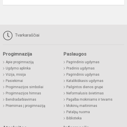
Tvarkaraščiai
Progimnazija
Paslaugos
Apie progimnaziją
Pagrindinis ugdymas
Ugdymo aplinka
Pradinis ugdymas
Vizija, misija
Pagrindinis ugdymas
Pasiekimai
Katalikiškasis ugdymas
Progimnazijos simboliai
Pailgintos dienos grupė
Progimnazijos himnas
Neformalusis švietimas
Bendradarbiavimas
Pagalba mokiniams ir tėvams
Priėmimas į progimnaziją
Mokinių maitinimas
Patalpų nuoma
Biblioteka