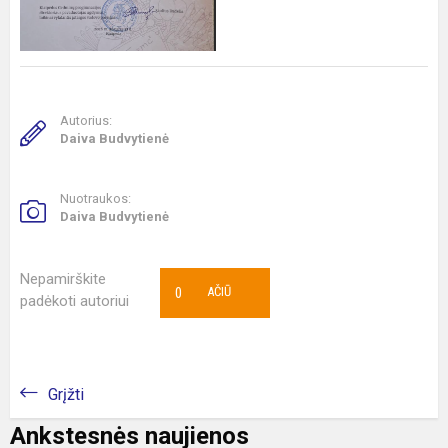
Autorius:
Daiva Budvytienė
Nuotraukos:
Daiva Budvytienė
Nepamirškite
0
AČIŪ
padėkoti autoriui
Grįžti
Ankstesnės naujienos