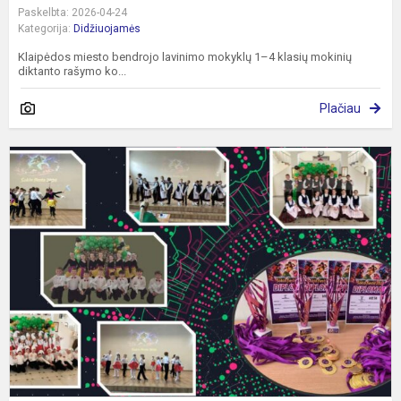
Paskelbta: 2026-04-24
Kategorija:
Didžiuojamės
Klaipėdos miesto bendrojo lavinimo mokyklų 1–4 klasių mokinių
diktanto rašymo ko...
Plačiau
R
Š
F
–
K
„
F
20