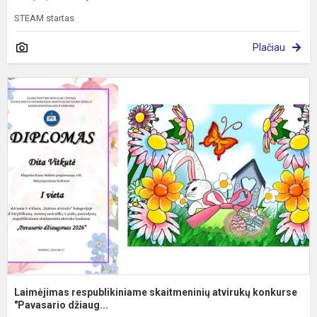
STEAM startas
Plačiau
L
r
s
a
k
"..
Laimėjimas respublikiniame skaitmeninių atvirukų konkurse
"Pavasario džiaug...