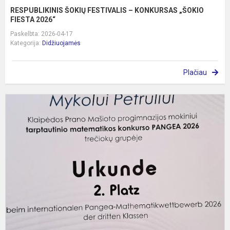
RESPUBLIKINIS ŠOKIŲ FESTIVALIS – KONKURSAS „ŠOKIO
FIESTA 2026“
Paskelbta: 2026-04-17
Kategorija:
Didžiuojamės
Plačiau
L
t
m
k
„