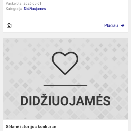
Paskelbta: 2026-05-01
Kategorija:
Didžiuojamės
Plačiau
S
i
k
Sėkmė istorijos konkurse