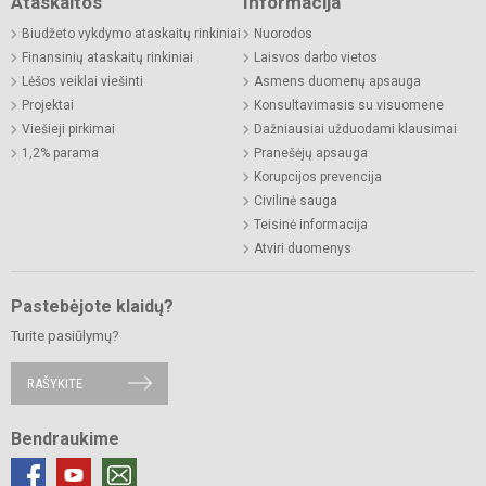
Ataskaitos
Informacija
Biudžeto vykdymo ataskaitų rinkiniai
Nuorodos
Finansinių ataskaitų rinkiniai
Laisvos darbo vietos
Lėšos veiklai viešinti
Asmens duomenų apsauga
Projektai
Konsultavimasis su visuomene
Viešieji pirkimai
Dažniausiai užduodami klausimai
1,2% parama
Pranešėjų apsauga
Korupcijos prevencija
Civilinė sauga
Teisinė informacija
Atviri duomenys
Pastebėjote klaidų?
Turite pasiūlymų?
RAŠYKITE
Bendraukime