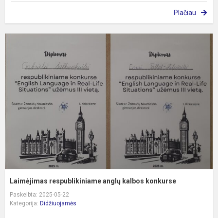
Plačiau
L
r
a
k
k
Laimėjimas respublikiniame anglų kalbos konkurse
Paskelbta: 2025-05-22
Kategorija:
Didžiuojamės