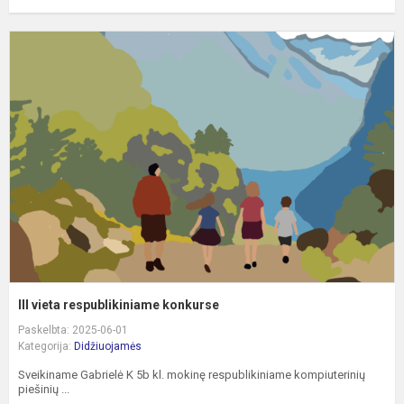
II
v
r
k
III vieta respublikiniame konkurse
Paskelbta: 2025-06-01
Kategorija:
Didžiuojamės
Sveikiname Gabrielė K 5b kl. mokinę respublikiniame kompiuterinių
piešinių ...