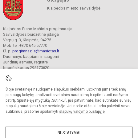
Klaipėdos miesto savivaldybė
Klaipėdos Prano Mašioto progimnazija
Savivaldybės biudžetinė įstaiga
Varpų g. 3, Klaipėda, 94275
Mob. tel. +370 645 57770
El. p.
progimnazija@masiotas.lt
Duomenys kaupiami ir saugomi
Juridinių asmenų registre
Įmonės kodas 295170620
Šioje svetainėje naudojame slapukus siekdami užtikrinti jums teikiamų
© 2022. Klaipėdos Prano Mašioto progimnazija. Visos teisės saugomos.
Kopijuoti turinį be raštiško įstaigos administracijos sutikimo griežtai draudžiama.
paslaugų kokybę, analizuoti svetainės naudojimą ir optimizuoti naršymo
patirtį. Spustelėję mygtuką „Sutinku“, jūs patvirtinate, kad sutinkate su visų
Prieinamumo paraiška
Slapukų valdymas
slapukų naudojimu šioje svetainėje. Jei norite atšaukti arba pakeisti savo
sutikimus, prašome apsilankyti
slapukų valdymo puslapyje
.
Sumanus būdas atnaujinti
mokyklos interneto
svetainę
NUSTATYMAI