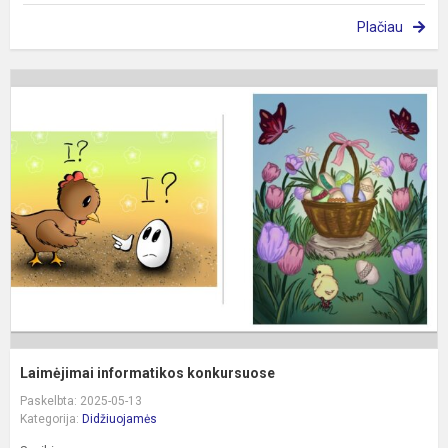
Plačiau
L
i
k
Laimėjimai informatikos konkursuose
Paskelbta: 2025-05-13
Kategorija:
Didžiuojamės