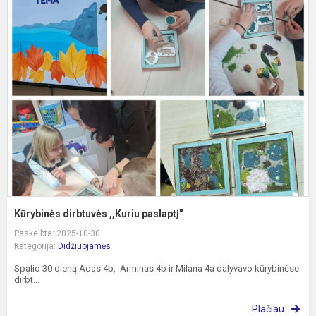
K
d
,
p
Kūrybinės dirbtuvės ,,Kuriu paslaptį"
Paskelbta: 2025-10-30
Kategorija:
Didžiuojamės
Spalio 30 dieną Adas 4b, Arminas 4b ir Milana 4a dalyvavo kūrybinėse
dirbt...
Plačiau