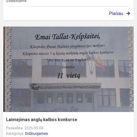
Sveikiname
Plačiau
L
a
k
k
Laimėjimas anglų kalbos konkurse
Paskelbta: 2025-05-08
Kategorija:
Didžiuojamės