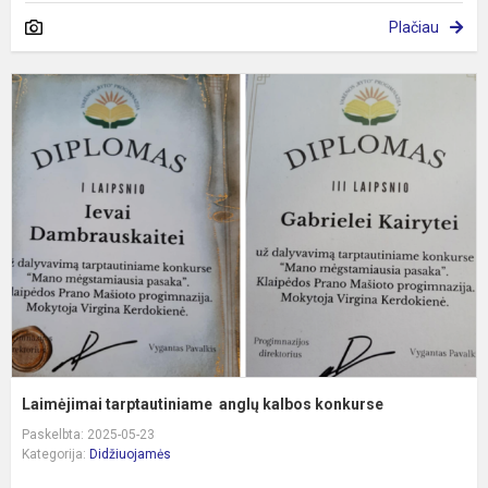
Plačiau
L
t
a
k
k
Laimėjimai tarptautiniame anglų kalbos konkurse
Paskelbta: 2025-05-23
Kategorija:
Didžiuojamės