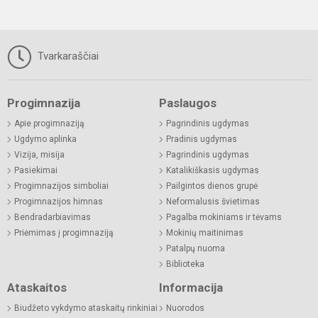
Tvarkaraščiai
Progimnazija
Paslaugos
Apie progimnaziją
Pagrindinis ugdymas
Ugdymo aplinka
Pradinis ugdymas
Vizija, misija
Pagrindinis ugdymas
Pasiekimai
Katalikiškasis ugdymas
Progimnazijos simboliai
Pailgintos dienos grupė
Progimnazijos himnas
Neformalusis švietimas
Bendradarbiavimas
Pagalba mokiniams ir tėvams
Priėmimas į progimnaziją
Mokinių maitinimas
Patalpų nuoma
Biblioteka
Ataskaitos
Informacija
Biudžeto vykdymo ataskaitų rinkiniai
Nuorodos