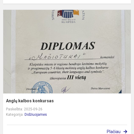
A
k
k
Anglų kalbos konkursas
Paskelbta: 2025-09-26
Kategorija:
Didžiuojamės
Plačiau