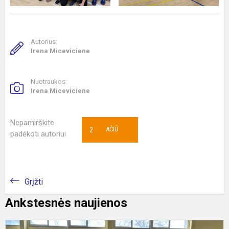
Autorius:
Irena Miceviciene
Nuotraukos:
Irena Miceviciene
Nepamirškite
2
AČIŪ
padėkoti autoriui
Grįžti
Ankstesnės naujienos
M