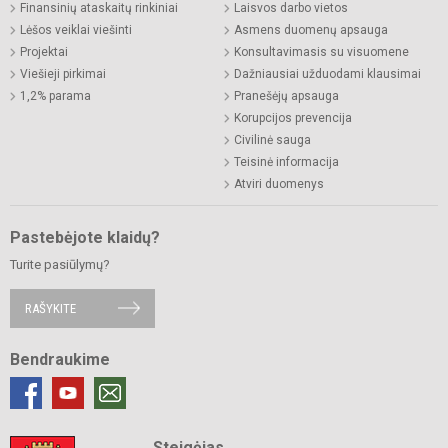
Finansinių ataskaitų rinkiniai
Laisvos darbo vietos
Lėšos veiklai viešinti
Asmens duomenų apsauga
Projektai
Konsultavimasis su visuomene
Viešieji pirkimai
Dažniausiai užduodami klausimai
1,2% parama
Pranešėjų apsauga
Korupcijos prevencija
Civilinė sauga
Teisinė informacija
Atviri duomenys
Pastebėjote klaidų?
Turite pasiūlymų?
RAŠYKITE
Bendraukime
Steigėjas