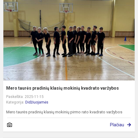
t
p
k
m
k
v
Mero taurės pradinių klasių mokinių kvadrato varžybos
Paskelbta: 2025-11-15
Kategorija:
Didžiuojamės
Mero taurės pradinių klasių mokinių pirmo rato kvadrato varžybos
Plačiau