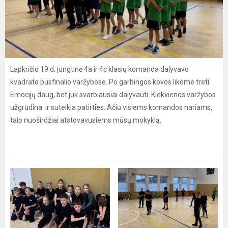
Lapkričio 19 d. jungtinė 4a ir 4c klasių komanda dalyvavo
kvadrato pusfinalio varžybose. Po garbingos kovos likome treti.
Emocijų daug, bet juk svarbiausiai dalyvauti. Kiekvienos varžybos
užgrūdina ir suteikia patirties. Ačiū visiems komandos nariams,
taip nuoširdžiai atstovavusiems mūsų mokyklą.