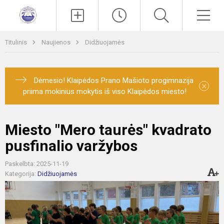
Paieška
Men
Titulinis
Naujienos
Didžiuojamės
Dėmesio! Klaipėdos Prano Mašioto progimnazija
×
priima mokinius mokytis iš viso Klaipėdos miesto!
Miesto "Mero taurės" kvadrato
pusfinalio varžybos
Paskelbta: 2025-11-19
Kategorija:
Didžiuojamės