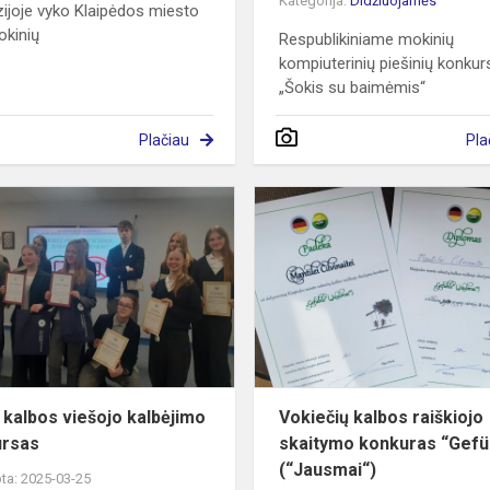
Kategorija:
Didžiuojamės
ijoje vyko Klaipėdos miesto
okinių
Respublikiniame mokinių
kompiuterinių piešinių konkur
„Šokis su baimėmis“
Plačiau
Pla
Anglų
kalbos
s
viešojo
kalbėjimo
konkursas
 kalbos viešojo kalbėjimo
Vokiečių kalbos raiškiojo
ursas
skaitymo konkuras “Gefü
(“Jausmai“)
ta: 2025-03-25