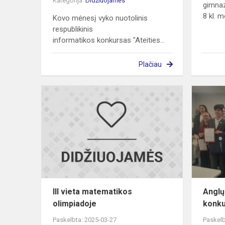
Kategorija:
Didžiuojamės
gimnaz
8 kl. m
Kovo mėnesį vyko nuotolinis
respublikinis
informatikos konkursas "Ateities...
Plačiau
III
vieta
matematiko
olimpiadoje
III vieta matematikos
Anglų
olimpiadoje
konk
Paskelbta: 2025-03-27
Paskelb