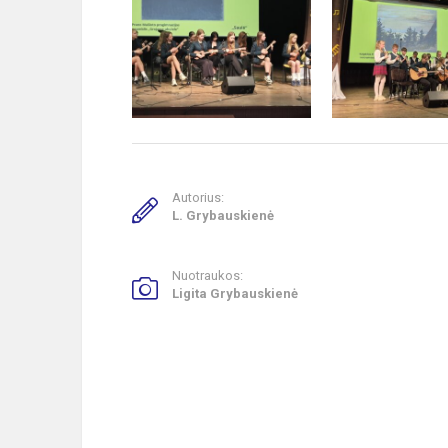
Autorius:
L. Grybauskienė
Nuotraukos:
Ligita Grybauskienė