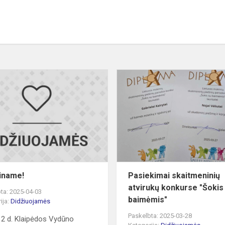
s
Sveikiname!
iame
..
iname!
Pasiekimai skaitmeninių
atvirukų konkurse "Šokis
ta: 2025-04-03
baimėmis"
ija:
Didžiuojamės
Paskelbta: 2025-03-28
2 d. Klaipėdos Vydūno