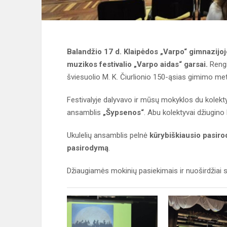
Balandžio 17 d. Klaipėdos „Varpo“ gimnazijoj
muzikos festivalio „Varpo aidas“ garsai.
Rengi
šviesuolio M. K. Čiurlionio 150-ąsias gimimo met
Festivalyje dalyvavo ir mūsų mokyklos du kolekt
ansamblis
„Šypsenos“
. Abu kolektyvai džiugino 
Ukulelių ansamblis pelnė
kūrybiškiausio pasir
pasirodymą
.
Džiaugiamės mokinių pasiekimais ir nuoširdžiai 