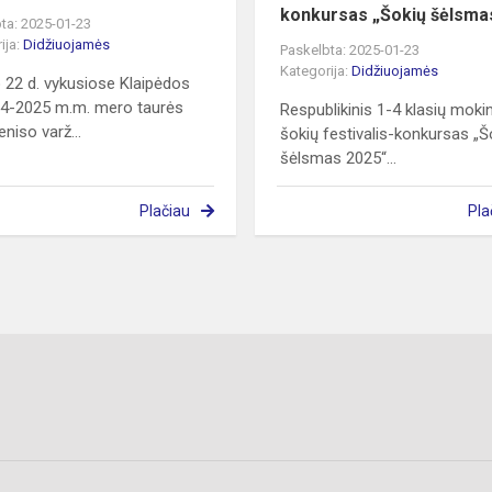
konkursas „Šokių šėlsmas
ta: 2025-01-23
ija:
Didžiuojamės
Paskelbta: 2025-01-23
Kategorija:
Didžiuojamės
 22 d. vykusiose Klaipėdos
4-2025 m.m. mero taurės
Respublikinis 1-4 klasių moki
eniso varž...
šokių festivalis-konkursas „Š
šėlsmas 2025“...
Plačiau
Pla