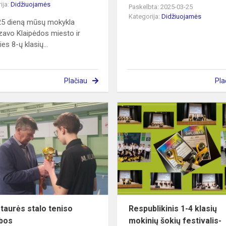
ija:
Didžiuojamės
Paskelbta: 2025-03-25
Kategorija:
Didžiuojamės
25 dieną mūsų mokykla
zavo Klaipėdos miesto ir
ies 8-ų klasių...
Plačiau
Pla
Mero
taurės
stalo
teniso
varžybos
taurės stalo teniso
Respublikinis 1-4 klasių
bos
mokinių šokių festivalis-