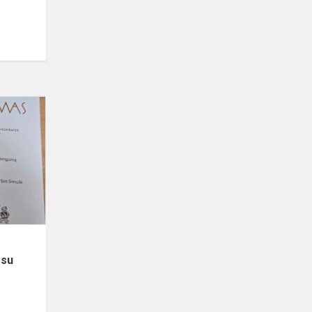
Pasiekimai
skaitmeninių
atvirukų
konkurse
"Šokis
su
baimėmi...
 su