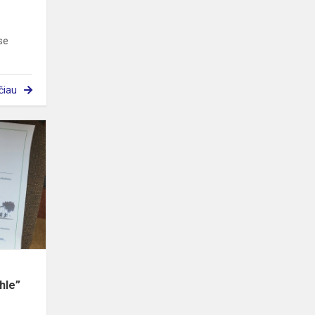
se
čiau
Vokiečių
kalbos
raiškiojo
skaitymo
konkuras
“Gefühle”
(“Jau...
hle”