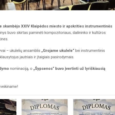
e skambėjo XXIV Klaipėdos miesto ir apskrities instrumentinės
nys buvo skirtas paminėti kompozitoriaus, dailininko ir kultūros
ines.
yvai – ukulelių ansamblis
„Grojame ukulele“
bei instrumentinis
klausytojus jautriais ir įtaigiais pasirodymais.
odymo
nominaciją, o
„Šypsenos“ buvo įvertinti už lyriškiausią
sveikiname!