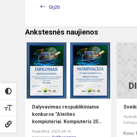
Grįžti
Ankstesnės naujienos
Dalyvavima
respublikin
konkurse
"Ateities
kompiuteriai.
Dalyvavimas respublikiniame
Sveik
konkurse "Ateities
Paskelb
kompiuteriai. Kompiuteris 25...
Kategor
Paskelbta: 2025-04-10
Kovo 1