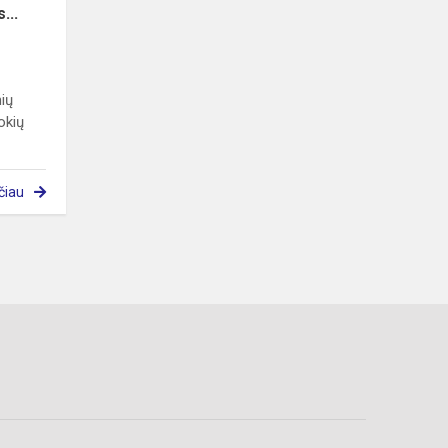
...
nių
okių
čiau