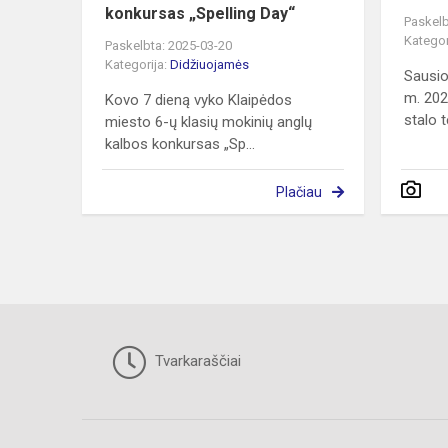
konkursas „Spelling Day“
Paskelb
Kategor
Paskelbta: 2025-03-20
Kategorija:
Didžiuojamės
Sausio
m. 202
Kovo 7 dieną vyko Klaipėdos
stalo t
miesto 6-ų klasių mokinių anglų
kalbos konkursas „Sp...
Plačiau
Tvarkaraščiai