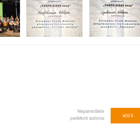
Nepamirškite
0
AČIŪ
padėkoti autoriui