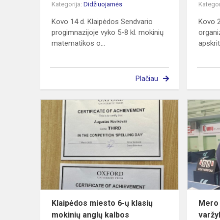
Kategorija:
Didžiuojamės
Kategor
Kovo 14 d. Klaipėdos Sendvario
Kovo 
progimnazijoje vyko 5-8 kl. mokinių
organi
matematikos o...
apskrit
Plačiau
Klaipėdos
miesto
6-
ų
klasių
mokinių
anglų
kalbos
konkursas...
Klaipėdos miesto 6-ų klasių
Mero 
mokinių anglų kalbos
varžy