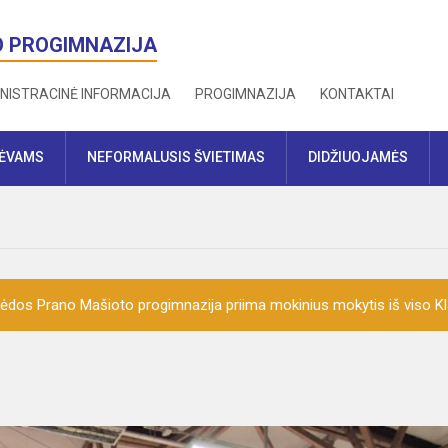
O PROGIMNAZIJA
NISTRACINĖ INFORMACIJA
PROGIMNAZIJA
KONTAKTAI
TĖVAMS
NEFORMALUSIS ŠVIETIMAS
DIDŽIUOJAMĖS
ėdos Prano Mašioto progimnazija priima mokinius mokytis iš viso K