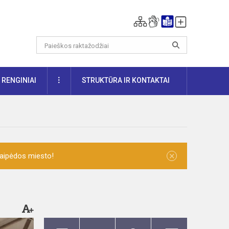
DAUGIAU
RENGINIAI
STRUKTŪRA IR KONTAKTAI
×
laipėdos miesto!