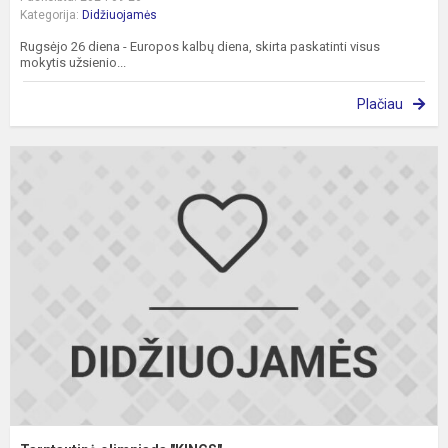
Kategorija:
Didžiuojamės
Rugsėjo 26 diena - Europos kalbų diena, skirta paskatinti visus
mokytis užsienio...
Plačiau
T
o
"