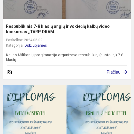
k
Respublikinis 7-8 klasių anglų ir vokiečių kalbų video
konkursas „TARP DRAM...
Paskelbta: 2024-05-09
Kategorija:
Didžiuojamės
Kauno Milikonių progimnazija organizavo respublikinį (nuotolinį) 7-8
klasių ...
Plačiau
L
k