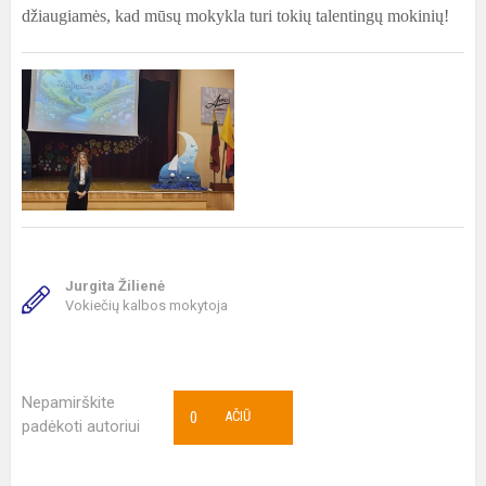
džiaugiamės, kad mūsų mokykla turi tokių talentingų mokinių!
Jurgita Žilienė
Vokiečių kalbos mokytoja
Nepamirškite
0
AČIŪ
padėkoti autoriui