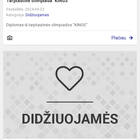
Tarptautinė olimpiada "KINGS"
Paskelbta: 2024-09-23
Kategorija:
Didžiuojamės
Diplomas iš tarptautinės olimpiados "KINGS"
Plačiau
D
ir
d