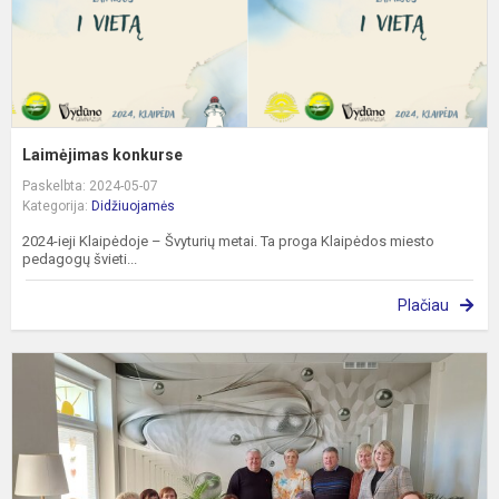
Laimėjimas konkurse
Paskelbta: 2024-05-07
Kategorija:
Didžiuojamės
2024-ieji Klaipėdoje – Švyturių metai. Ta proga Klaipėdos miesto
pedagogų švieti...
Plačiau
B
s
R
r
m