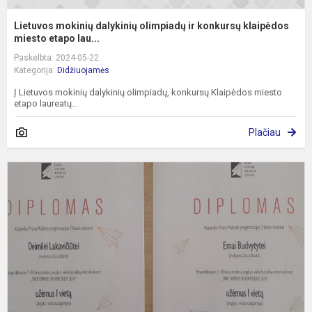
Lietuvos mokinių dalykinių olimpiadų ir konkursų klaipėdos
miesto etapo lau...
Paskelbta: 2024-05-22
Kategorija:
Didžiuojamės
Į Lietuvos mokinių dalykinių olimpiadų, konkursų Klaipėdos miesto
etapo laureatų...
Plačiau
R
7
8
k
a
ir
v
k
v