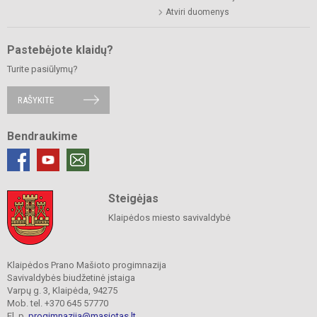
Atviri duomenys
Pastebėjote klaidų?
Turite pasiūlymų?
RAŠYKITE
Bendraukime
Steigėjas
Klaipėdos miesto savivaldybė
Klaipėdos Prano Mašioto progimnazija
Savivaldybės biudžetinė įstaiga
Varpų g. 3, Klaipėda, 94275
Mob. tel. +370 645 57770
El. p.
progimnazija@masiotas.lt