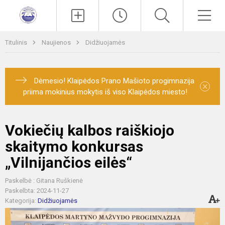
Paieška
Men
Titulinis
Naujienos
Didžiuojamės
Dėmesio! Klaipėdos Prano Mašioto progimnazija
×
priima mokinius mokytis iš viso Klaipėdos miesto!
Vokiečių kalbos raiškiojo
skaitymo konkursas
„Vilnijančios eilės“
Paskelbė : Gitana Ruškienė
Paskelbta: 2024-11-27
Kategorija:
Didžiuojamės