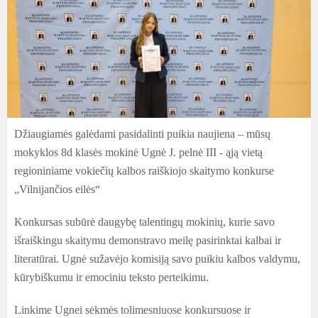
Džiaugiamės galėdami pasidalinti puikia naujiena – mūsų
mokyklos 8d klasės mokinė Ugnė J. pelnė III - ąją vietą
regioniniame vokiečių kalbos raiškiojo skaitymo konkurse
„Vilnijančios eilės“
Konkursas subūrė daugybę talentingų mokinių, kurie savo
išraiškingu skaitymu demonstravo meilę pasirinktai kalbai ir
literatūrai. Ugnė sužavėjo komisiją savo puikiu kalbos valdymu,
kūrybiškumu ir emociniu teksto perteikimu.
Linkime Ugnei sėkmės tolimesniuose konkursuose ir