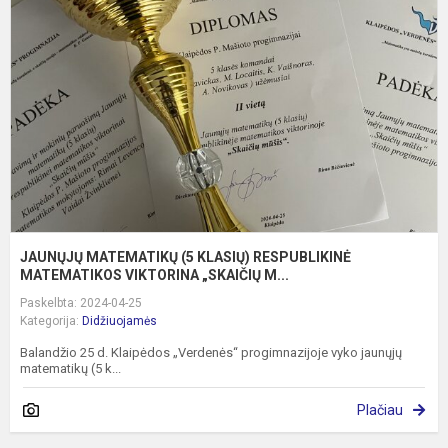
(
K
R
M
V
JAUNŲJŲ MATEMATIKŲ (5 KLASIŲ) RESPUBLIKINĖ
MATEMATIKOS VIKTORINA „SKAIČIŲ M...
Paskelbta: 2024-04-25
Kategorija:
Didžiuojamės
Balandžio 25 d. Klaipėdos „Verdenės“ progimnazijoje vyko jaunųjų
matematikų (5 k...
Plačiau