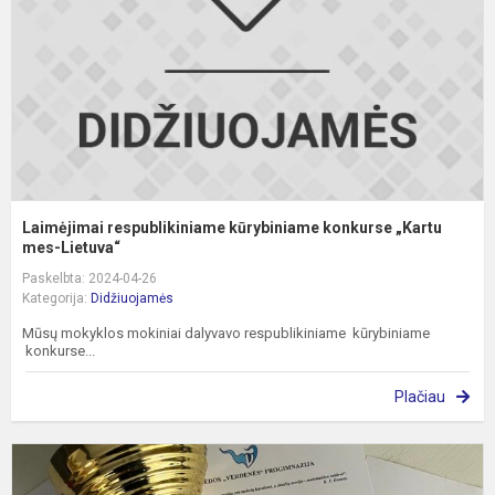
m
Laimėjimai respublikiniame kūrybiniame konkurse „Kartu
mes-Lietuva“
Paskelbta: 2024-04-26
Kategorija:
Didžiuojamės
Mūsų mokyklos mokiniai dalyvavo respublikiniame kūrybiniame
konkurse...
Plačiau
J
M