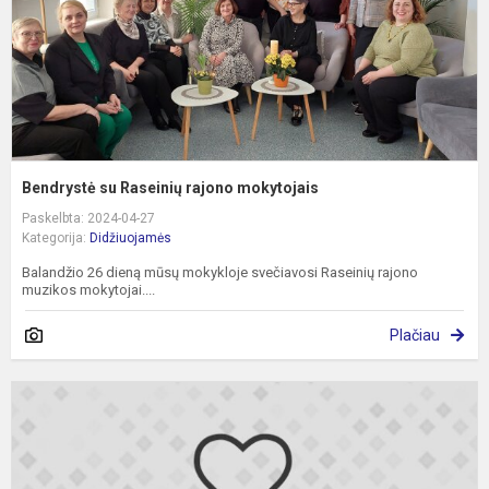
Bendrystė su Raseinių rajono mokytojais
Paskelbta: 2024-04-27
Kategorija:
Didžiuojamės
Balandžio 26 dieną mūsų mokykloje svečiavosi Raseinių rajono
muzikos mokytojai....
Plačiau
L
r
k
„