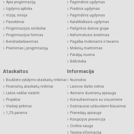
Apie progimnaziją
Pagrindinis ugdymas
Ugdymo aplinka
Pradinis ugdymas
Vizija, misija
Pagrindinis ugdymas
Pasiekimai
Katalikiškasis ugdymas
Progimnazijos simboliai
Pailgintos dienos grupė
Progimnazijos himnas
Neformalusis švietimas
Bendradarbiavimas
Pagalba mokiniams ir tėvams
Priėmimas į progimnaziją
Mokinių maitinimas
Patalpų nuoma
Biblioteka
Ataskaitos
Informacija
Biudžeto vykdymo ataskaitų rinkiniai
Nuorodos
Finansinių ataskaitų rinkiniai
Laisvos darbo vietos
Lėšos veiklai viešinti
Asmens duomenų apsauga
Projektai
Konsultavimasis su visuomene
Viešieji pirkimai
Dažniausiai užduodami klausimai
1,2% parama
Pranešėjų apsauga
Korupcijos prevencija
Civilinė sauga
Teisinė informacija