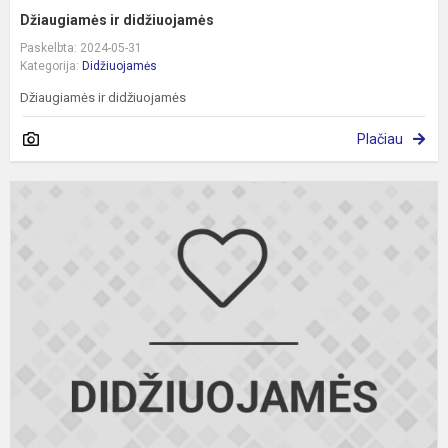
Džiaugiamės ir didžiuojamės
Paskelbta: 2024-05-31
Kategorija:
Didžiuojamės
Džiaugiamės ir didžiuojamės
Plačiau
L
m
d
o
ir
k
k