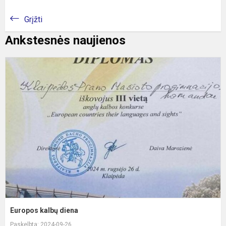
Grįžti
Ankstesnės naujienos
E
k
d
Europos kalbų diena
Paskelbta: 2024-09-26