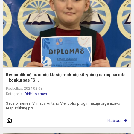
k
m
k
d
p
Respublikinė pradinių klasių mokinių kūrybinių darbų paroda
- konkursas “S...
Paskelbta: 2024-02-08
Kategorija:
Didžiuojamės
Sausio mėnesį Vilniaus Antano Vienuolio progimnazija organizavo
respublikinę pra...
Plačiau