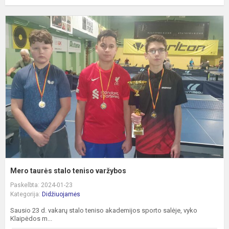
M
t
s
t
v
Mero taurės stalo teniso varžybos
Paskelbta: 2024-01-23
Kategorija:
Didžiuojamės
Sausio 23 d. vakarų stalo teniso akademijos sporto salėje, vyko
Klaipėdos m...