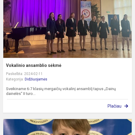
Vokalinio ansamblio sėkmė
Paskelbta: 2024-02-11
Kategorija:
Didžiuojamės
Sveikiname 6-7 klasių mergaičių vokalinį ansamblį tapus „Dainų
dainelės“ II turo...
Plačiau
R
p