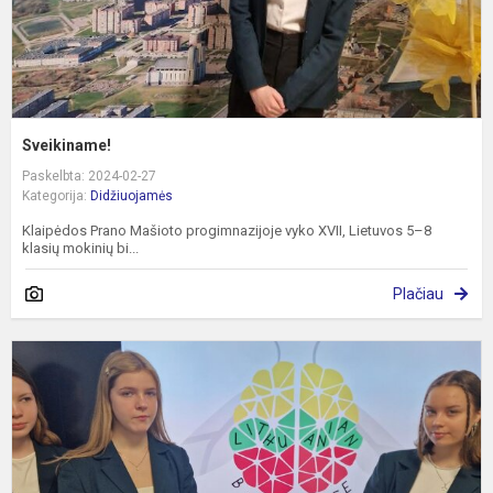
Sveikiname!
Paskelbta: 2024-02-27
Kategorija:
Didžiuojamės
Klaipėdos Prano Mašioto progimnazijoje vyko XVII, Lietuvos 5–8
klasių mokinių bi...
Plačiau
T
N
O
–
„
B