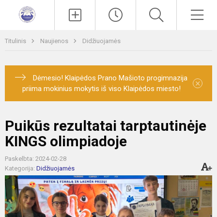
Paieška
Men
Titulinis
Naujienos
Didžiuojamės
Dėmesio! Klaipėdos Prano Mašioto progimnazija
×
priima mokinius mokytis iš viso Klaipėdos miesto!
Puikūs rezultatai tarptautinėje
KINGS olimpiadoje
Paskelbta: 2024-02-28
Kategorija:
Didžiuojamės