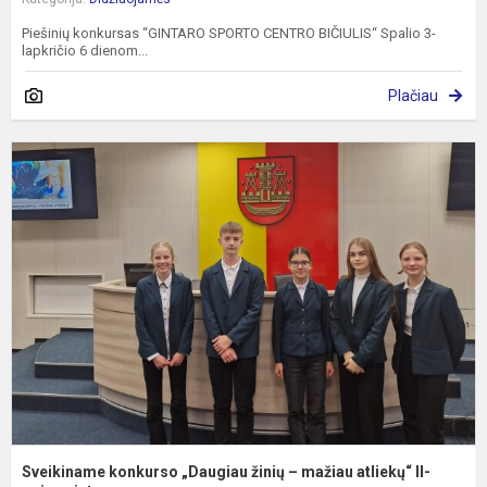
Piešinių konkursas “GINTARO SPORTO CENTRO BIČIULIS“ Spalio 3-
lapkričio 6 dienom...
Plačiau
S
k
„
ž
–
m
a
II
o.
Sveikiname konkurso „Daugiau žinių – mažiau atliekų“ II-