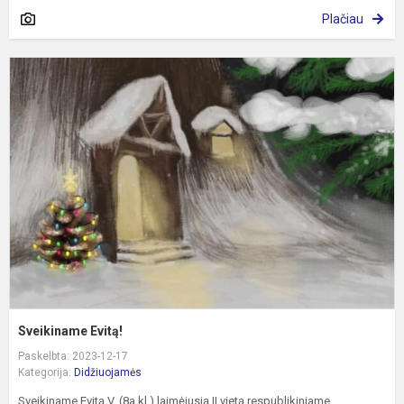
Plačiau
S
E
Sveikiname Evitą!
Paskelbta: 2023-12-17
Kategorija:
Didžiuojamės
Sveikiname Evitą V. (8a kl.) laimėjusią II vietą respublikiniame