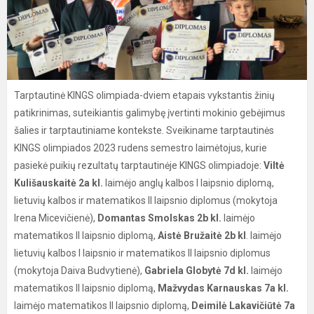
Tarptautinė KINGS olimpiada-dviem etapais vykstantis žinių
patikrinimas, suteikiantis galimybę įvertinti mokinio gebėjimus
šalies ir tarptautiniame kontekste. Sveikiname tarptautinės
KINGS olimpiados 2023 rudens semestro laimėtojus, kurie
pasiekė puikių rezultatų tarptautinėje KINGS olimpiadoje:
Viltė
Kulišauskaitė 2a kl.
laimėjo anglų kalbos I laipsnio diplomą,
lietuvių kalbos ir matematikos II laipsnio diplomus (mokytoja
Irena Micevičienė),
Domantas Smolskas 2b kl.
laimėjo
matematikos II laipsnio diplomą,
Aistė Bružaitė 2b kl
. laimėjo
lietuvių kalbos I laipsnio ir matematikos II laipsnio diplomus
(mokytoja Daiva Budvytienė),
Gabriela Globytė 7d kl.
laimėjo
matematikos II laipsnio diplomą,
Mažvydas Karnauskas 7a kl.
laimėjo matematikos II laipsnio diplomą,
Deimilė Lakavičiūtė 7a