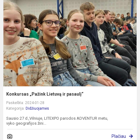
K
„
L
ir
p
Konkursas „Pažink Lietuvą ir pasaulį“
Paskelbta: 2024-01-28
Kategorija:
Didžiuojamės
Sausio 27 d.,Vilniuje, LITEXPO parodos ADVENTUR metu,
vyko geografijos žini...
Plačiau