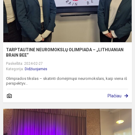
B
TARPTAUTINĖ NEUROMOKSLŲ OLIMPIADA – „LITHUANIAN
BRAIN BEE“
Paskelbta: 2024-02-27
Kategorija:
Didžiuojamės
Olimpiados tikslas – skatinti domėjimąsi neuromokslais, kaip viena iš
perspektyv...
Plačiau
V
a
s