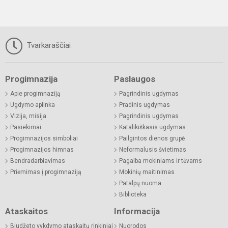
Tvarkaraščiai
Progimnazija
Paslaugos
Apie progimnaziją
Pagrindinis ugdymas
Ugdymo aplinka
Pradinis ugdymas
Vizija, misija
Pagrindinis ugdymas
Pasiekimai
Katalikiškasis ugdymas
Progimnazijos simboliai
Pailgintos dienos grupė
Progimnazijos himnas
Neformalusis švietimas
Bendradarbiavimas
Pagalba mokiniams ir tėvams
Priėmimas į progimnaziją
Mokinių maitinimas
Patalpų nuoma
Biblioteka
Ataskaitos
Informacija
Biudžeto vykdymo ataskaitų rinkiniai
Nuorodos