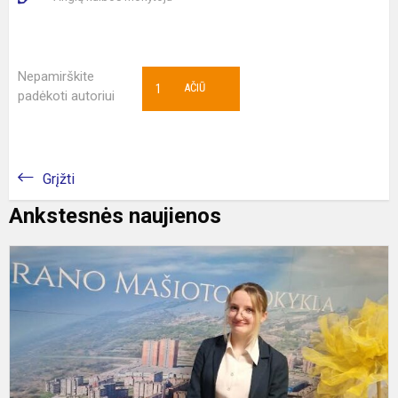
Nepamirškite
1
AČIŪ
padėkoti autoriui
Grįžti
Ankstesnės naujienos
S