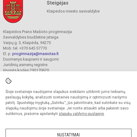
Steigėjas
Klaipėdos miesto savivaldybė
Klaipėdos Prano Mašioto progimnazija
Savivaldybės biudžetinė įstaiga
Varpų g. 3, Klaipėda, 94275
Mob. tel. +370 645 57770
El. p.
progimnazija@masiotas.lt
Duomenys kaupiami ir saugomi
Juridinių asmenų registre
Įmonės kodas 295170620
Šioje svetainėje naudojame slapukus siekdami užtikrinti jums teikiamų
© 2022. Klaipėdos Prano Mašioto progimnazija. Visos teisės saugomos.
Kopijuoti turinį be raštiško įstaigos administracijos sutikimo griežtai draudžiama.
paslaugų kokybę, analizuoti svetainės naudojimą ir optimizuoti naršymo
patirtį. Spustelėję mygtuką „Sutinku“, jūs patvirtinate, kad sutinkate su visų
Prieinamumo paraiška
Slapukų valdymas
slapukų naudojimu šioje svetainėje. Jei norite atšaukti arba pakeisti savo
sutikimus, prašome apsilankyti
slapukų valdymo puslapyje
.
Sumanus būdas atnaujinti
mokyklos interneto
svetainę
NUSTATYMAI