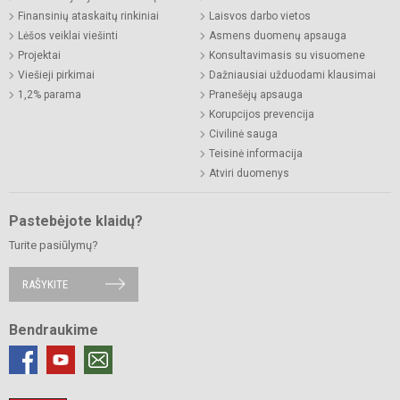
Finansinių ataskaitų rinkiniai
Laisvos darbo vietos
Lėšos veiklai viešinti
Asmens duomenų apsauga
Projektai
Konsultavimasis su visuomene
Viešieji pirkimai
Dažniausiai užduodami klausimai
1,2% parama
Pranešėjų apsauga
Korupcijos prevencija
Civilinė sauga
Teisinė informacija
Atviri duomenys
Pastebėjote klaidų?
Turite pasiūlymų?
RAŠYKITE
Bendraukime